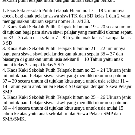
sekolah putih telapak hitam dengan ukuran sebagai berikut:
1. kaos kaki sekolah Putih Telapak Hitam no 17 – 18 Umumnya
cocok bagi anak pelajar siswa siswi TK dan SD kelas 1 dan 2 yang
menggunakan ukuran sepatu nomer 31 s/d 33.
2. Kaos Kaki Sekolah Putih Telapak hitam no 19 – 20 secara umum
di tujukan bagi para siswa siswi pelajar yang memiliki ukuran sepatu
no 33 – 35 atau usia sekitar 7 – 8 th yaitu anak kelas 1 sampai kelas
3 SD.
3. Kaos Kaki Sekolah Putih Telapak hitam no 21 – 22 umumnya
bagi para siswa siswi pelajar dengan ukuran sepatu 35 – 37 dan
biasanya di gunakan untuk usia sekitar 8 – 10 Tahun yaitu anak
mulai kelas 3 sampai kelas 5 SD.
4. Kaos Kaki Sekolah Putih Telapak hitam no 23 – 24 Ukuran jenis
ini untuk para Pelajar siswa siswi yang memiliki ukuran sepatu no
37 – 39 secara umum di tujukan khususnya untuk usia sekitar 11 –
14 Tahun yaitu anak mulai kelas 4 SD sampai dengan Siswa Pelajar
SMP.
5. Kaos Kaki Sekolah Putih Telapak hitam no 25 – 26 Ukuran jenis
ini untuk para Pelajar siswa siswi yang memiliki ukuran sepatu no
39 – 44 secara umum di tujukan khususnya untuk usia mulai 15
tahun ke atas yaitu anak sekolah mulai Siswa Pelajar SMP dan
SMA/SMK.