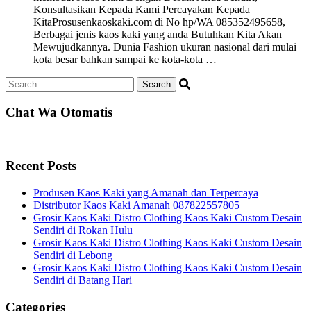
Konsultasikan Kepada Kami Percayakan Kepada
KitaProsusenkaoskaki.com di No hp/WA 085352495658,
Berbagai jenis kaos kaki yang anda Butuhkan Kita Akan
Mewujudkannya. Dunia Fashion ukuran nasional dari mulai
kota besar bahkan sampai ke kota-kota …
Search
for:
Chat Wa Otomatis
Recent Posts
Produsen Kaos Kaki yang Amanah dan Terpercaya
Distributor Kaos Kaki Amanah 087822557805
Grosir Kaos Kaki Distro Clothing Kaos Kaki Custom Desain
Sendiri di Rokan Hulu
Grosir Kaos Kaki Distro Clothing Kaos Kaki Custom Desain
Sendiri di Lebong
Grosir Kaos Kaki Distro Clothing Kaos Kaki Custom Desain
Sendiri di Batang Hari
Categories