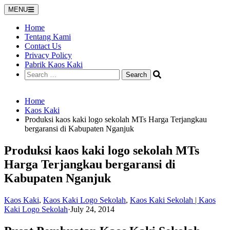
Skip
MENU
to
content
Home
Tentang Kami
Contact Us
Privacy Policy
Pabrik Kaos Kaki
Search
for:
Home
Kaos Kaki
Produksi kaos kaki logo sekolah MTs Harga Terjangkau
bergaransi di Kabupaten Nganjuk
Produksi kaos kaki logo sekolah MTs
Harga Terjangkau bergaransi di
Kabupaten Nganjuk
Kaos Kaki
,
Kaos Kaki Logo Sekolah
,
Kaos Kaki Sekolah | Kaos
Kaki Logo Sekolah
·
July 24, 2014