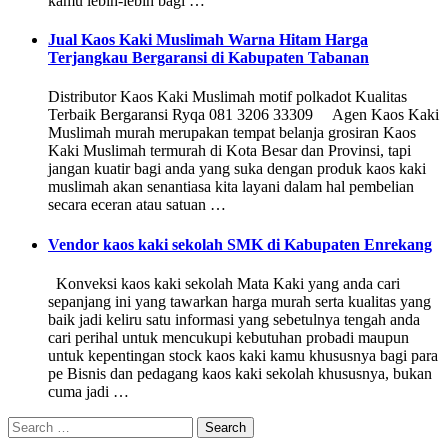
kamu lebih-lebih bagi …
Jual Kaos Kaki Muslimah Warna Hitam Harga
Terjangkau Bergaransi di Kabupaten Tabanan
Distributor Kaos Kaki Muslimah motif polkadot Kualitas
Terbaik Bergaransi Ryqa 081 3206 33309 Agen Kaos Kaki
Muslimah murah merupakan tempat belanja grosiran Kaos
Kaki Muslimah termurah di Kota Besar dan Provinsi, tapi
jangan kuatir bagi anda yang suka dengan produk kaos kaki
muslimah akan senantiasa kita layani dalam hal pembelian
secara eceran atau satuan …
Vendor kaos kaki sekolah SMK di Kabupaten Enrekang
Konveksi kaos kaki sekolah Mata Kaki yang anda cari
sepanjang ini yang tawarkan harga murah serta kualitas yang
baik jadi keliru satu informasi yang sebetulnya tengah anda
cari perihal untuk mencukupi kebutuhan probadi maupun
untuk kepentingan stock kaos kaki kamu khususnya bagi para
pe Bisnis dan pedagang kaos kaki sekolah khususnya, bukan
cuma jadi …
Search
for: