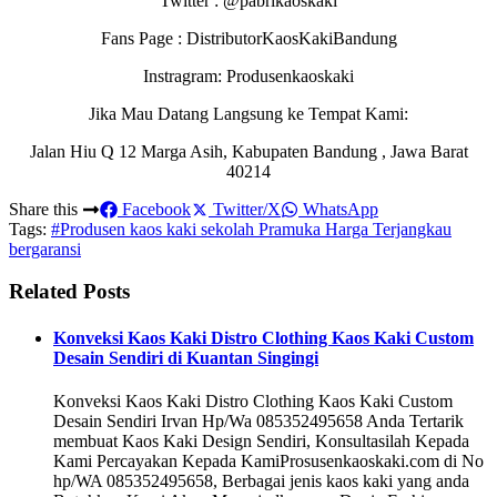
Twitter : @pabrikaoskaki
Fans Page : DistributorKaosKakiBandung
Instragram: Produsenkaoskaki
Jika Mau Datang Langsung ke Tempat Kami:
Jalan Hiu Q 12 Marga Asih, Kabupaten Bandung , Jawa Barat
40214
Share this
Facebook
Twitter/X
WhatsApp
Tags:
#Produsen kaos kaki sekolah Pramuka Harga Terjangkau
bergaransi
Related Posts
Konveksi Kaos Kaki Distro Clothing Kaos Kaki Custom
Desain Sendiri di Kuantan Singingi
Konveksi Kaos Kaki Distro Clothing Kaos Kaki Custom
Desain Sendiri Irvan Hp/Wa 085352495658 Anda Tertarik
membuat Kaos Kaki Design Sendiri, Konsultasilah Kepada
Kami Percayakan Kepada KamiProsusenkaoskaki.com di No
hp/WA 085352495658, Berbagai jenis kaos kaki yang anda