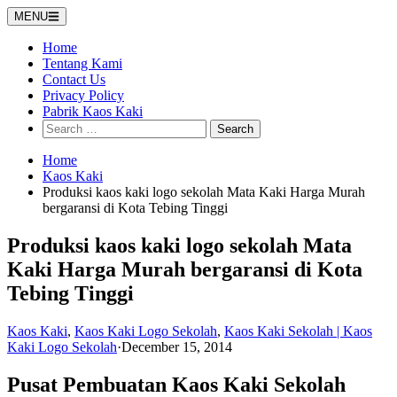
Skip
MENU
to
content
Home
Tentang Kami
Contact Us
Privacy Policy
Pabrik Kaos Kaki
Search
for:
Home
Kaos Kaki
Produksi kaos kaki logo sekolah Mata Kaki Harga Murah
bergaransi di Kota Tebing Tinggi
Produksi kaos kaki logo sekolah Mata
Kaki Harga Murah bergaransi di Kota
Tebing Tinggi
Kaos Kaki
,
Kaos Kaki Logo Sekolah
,
Kaos Kaki Sekolah | Kaos
Kaki Logo Sekolah
·
December 15, 2014
Pusat Pembuatan Kaos Kaki Sekolah