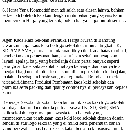
dapat lakukan kunjungan ke Pabrik kita.
6. Harga Yang Kompetitif menjadi salah satu alasan lainya, bahkan
terkecuali boleh di katakan dengan mutu bahan yang sejenis kami
memberikan Harga yang terbaik, bukan hanya harga murah semata.
Agen Kaos Kaki Sekolah Pramuka Harga Murah di Bandung
tawarkan harga kaos kaki berlogo sekolah dari mulai tingkat TK,
SD, SMP, SMA, di mana untuk kuantitinya tidak ada batas minimal,
pembelian dan pemesanan hanya satu lusin sekalipun tetap kami
layani, apalagi bagi yang berbelanja dalam partai banyak seperti
para grosir kaos kaki sekolah surabaya beberapa diantaranya telah
menjadi bagian dari mitra bisnis kami di hampir 3 tahun ini berjalan,
malah ada sebagian brosir yang menggunakan Brand atau merk
tersendiri,dimana Produksi Pembuatan kaos kaki sekolah dan
pramuka serta packing dan quality control nya di percayakan kepada
kami.
Beberapa Sekolah di kota – kota lain untuk kaos kaki logo sekolah
surabaya dari mulai untuk keperluan siswa TK, SD, SMP, SMA
baik sekolah negeri maupun swasta telah banyak yang
mempercayakan pembuatan kaos kaki logo sekolah dengan desain
sendiri di atur logo sekolah yang di miliki serta penentuan bahan
yang berkwalitas hasil dari kesepakatan bersama khususnya untuk