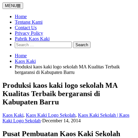
Skip
MENU
to
content
Home
Tentang Kami
Contact Us
Privacy Policy
Pabrik Kaos Kaki
Search
for:
Home
Kaos Kaki
Produksi kaos kaki logo sekolah MA Kualitas Terbaik
bergaransi di Kabupaten Barru
Produksi kaos kaki logo sekolah MA
Kualitas Terbaik bergaransi di
Kabupaten Barru
Kaos Kaki
,
Kaos Kaki Logo Sekolah
,
Kaos Kaki Sekolah | Kaos
Kaki Logo Sekolah
·
December 14, 2014
Pusat Pembuatan Kaos Kaki Sekolah