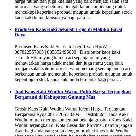
harga murah dan juga kualitas yang baik menjadi salah satu
informasi yang sebetulnya tengah kamu cari tentang untuk
mencukupi keperluan probadi maupun untuk keperluan stock
kaos kaki kamu khususnya bagi para …
Produsen Kaos Kaki Sekolah Logo di Maluku Barat
Daya
Produsen Kaos Kaki Sekolah Logo Irvan Hp/Wa :
087822557805 | 085352495658 Distributor kaos kaki
sekolah Hitam yang kamu cari sepanjang ini yang
menawarkan harga tidak mahal dan juga mutu yang baik
menjadi salah satu informasi yang memang sedang anda cari
berkenaan untuk memenuhi keperluan probadi maupun untuk
kepentingan stock kaos kaki anda terutama bagi para …
Jual Kaos Kaki Wudhu Warna Putih Harga Terjangkau
Bergaransi di Kabupaten Gunung Mas
Grosir Kaos Kaki Wudhu Warna Krem Harga Terjangkau
Bergaransi Ryqa 081 3206 33309 Distributor Kaos Kaki
Wudhu murah merupakan tempat belanja grosiran Kaos Kaki
Wudhu terjangkau di Kota Besar dan Provinsi, namun jangan
risau bagi anda yang suka dengan product kaos kaki Wudhu