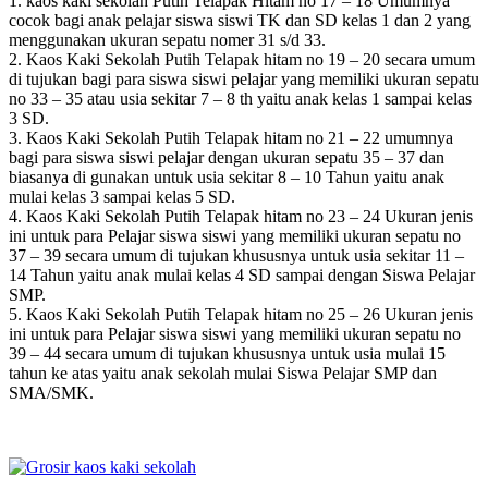
1. kaos kaki sekolah Putih Telapak Hitam no 17 – 18 Umumnya
cocok bagi anak pelajar siswa siswi TK dan SD kelas 1 dan 2 yang
menggunakan ukuran sepatu nomer 31 s/d 33.
2. Kaos Kaki Sekolah Putih Telapak hitam no 19 – 20 secara umum
di tujukan bagi para siswa siswi pelajar yang memiliki ukuran sepatu
no 33 – 35 atau usia sekitar 7 – 8 th yaitu anak kelas 1 sampai kelas
3 SD.
3. Kaos Kaki Sekolah Putih Telapak hitam no 21 – 22 umumnya
bagi para siswa siswi pelajar dengan ukuran sepatu 35 – 37 dan
biasanya di gunakan untuk usia sekitar 8 – 10 Tahun yaitu anak
mulai kelas 3 sampai kelas 5 SD.
4. Kaos Kaki Sekolah Putih Telapak hitam no 23 – 24 Ukuran jenis
ini untuk para Pelajar siswa siswi yang memiliki ukuran sepatu no
37 – 39 secara umum di tujukan khususnya untuk usia sekitar 11 –
14 Tahun yaitu anak mulai kelas 4 SD sampai dengan Siswa Pelajar
SMP.
5. Kaos Kaki Sekolah Putih Telapak hitam no 25 – 26 Ukuran jenis
ini untuk para Pelajar siswa siswi yang memiliki ukuran sepatu no
39 – 44 secara umum di tujukan khususnya untuk usia mulai 15
tahun ke atas yaitu anak sekolah mulai Siswa Pelajar SMP dan
SMA/SMK.