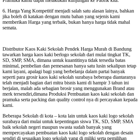
Pramuka kamu dapat melakukan kunjungan ke Pabrik kita.
6. Harga Yang Kompetitif menjadi salah satu alasan lainya, bahkan
jika boleh di katakan dengan mutu bahan yang sejenis kami
memberikan Harga yang terbaik, bukan hanya harga tidak mahal
semata.
Distributor Kaos Kaki Sekolah Pendek Harga Murah di Bandung
tawarkan harga kaos kaki berlogo sekolah dari mulai tingkat TK,
SD, SMP, SMA, dimana untuk kuantitinya tidak tersedia batas
minimal, pembelian dan pemesanan hanya satu lusin sekalipun tetap
kami layani, apalagi bagi yang berbelanja dalam partai banyak
seperti para grosir kaos kaki sekolah surabaya beberapa diantaranya
telah menjadi bagian dari mitra bisnis kami di hampir 3 tahun ini
berjalan, malah ada sebagian brosir yang menggunakan Brand atau
merk tersendiri,dimana Produksi Pembuatan kaos kaki sekolah dan
pramuka serta packing dan quality control nya di percayakan kepada
kami.
Beberapa Sekolah di kota – kota lain untuk kaos kaki logo sekolah
surabaya dari mulai untuk kepentingan siswa TK, SD, SMP, SMA
baik sekolah negeri maupun swasta sudah banyak yang
mempercayakan pembuatan kaos kaki logo sekolah dengan desain
sendiri di sesuaikan logo sekolah yang di miliki serta pemilihan