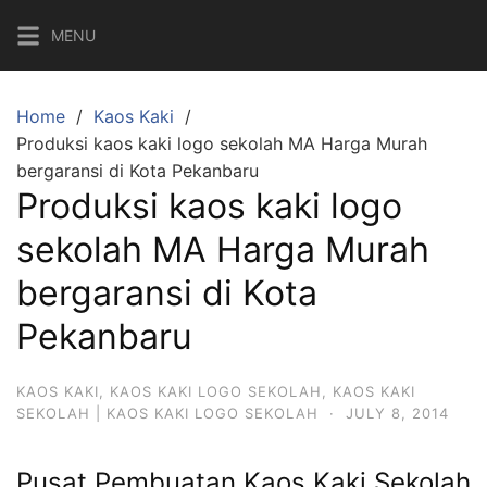
Skip
MENU
to
content
Home
Kaos Kaki
Produksi kaos kaki logo sekolah MA Harga Murah
bergaransi di Kota Pekanbaru
Produksi kaos kaki logo
sekolah MA Harga Murah
bergaransi di Kota
Pekanbaru
KAOS KAKI
,
KAOS KAKI LOGO SEKOLAH
,
KAOS KAKI
SEKOLAH | KAOS KAKI LOGO SEKOLAH
·
JULY 8, 2014
Pusat Pembuatan Kaos Kaki Sekolah