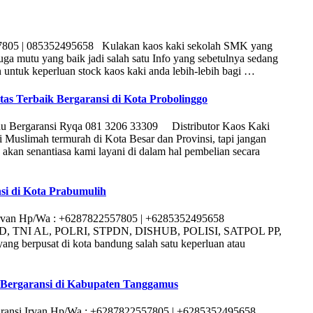
57805 | 085352495658 Kulakan kaos kaki sekolah SMK yang
uga mutu yang baik jadi salah satu Info yang sebetulnya sedang
untuk keperluan stock kaos kaki anda lebih-lebih bagi …
tas Terbaik Bergaransi di Kota Probolinggo
kau Bergaransi Ryqa 081 3206 33309 Distributor Kaos Kaki
Muslimah termurah di Kota Besar dan Provinsi, tapi jangan
kan senantiasa kami layani di dalam hal pembelian secara
si di Kota Prabumulih
 Irvan Hp/Wa : +6287822557805 | +6285352495658
NI AD, TNI AL, POLRI, STPDN, DISHUB, POLISI, SATPOL PP,
ng berpusat di kota bandung salah satu keperluan atau
 Bergaransi di Kabupaten Tanggamus
rgaransi Irvan Hp/Wa : +6287822557805 | +6285352495658