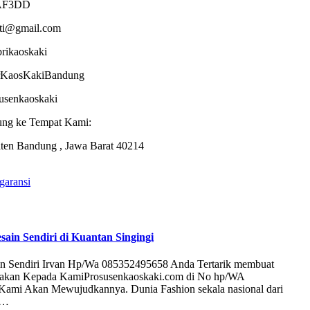
AF3DD
sti@gmail.com
brikaoskaki
torKaosKakiBandung
dusenkaoskaki
ung ke Tempat Kami:
ten Bandung , Jawa Barat 40214
garansi
ain Sendiri di Kuantan Singingi
in Sendiri Irvan Hp/Wa 085352495658 Anda Tertarik membuat
ayakan Kepada KamiProsusenkaoskaki.com di No hp/WA
 Kami Akan Mewujudkannya. Dunia Fashion sekala nasional dari
a …