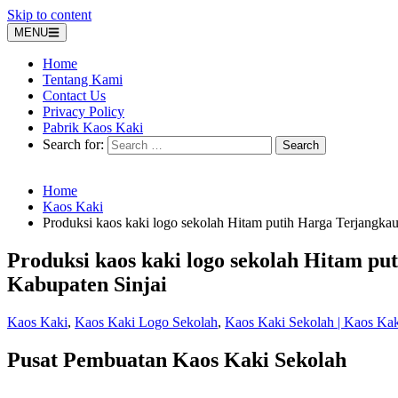
Skip to content
MENU
Home
Tentang Kami
Contact Us
Privacy Policy
Pabrik Kaos Kaki
Search for:
Home
Kaos Kaki
Produksi kaos kaki logo sekolah Hitam putih Harga Terjangkau
Produksi kaos kaki logo sekolah Hitam pu
Kabupaten Sinjai
Kaos Kaki
,
Kaos Kaki Logo Sekolah
,
Kaos Kaki Sekolah | Kaos Ka
Pusat Pembuatan Kaos Kaki Sekolah