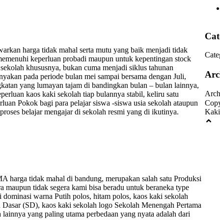
Cat
warkan harga tidak mahal serta mutu yang baik menjadi tidak
Cate
k memenuhi keperluan probadi maupun untuk kepentingan stock
 sekolah khususnya, bukan cuma menjadi siklus tahunan
Arc
anyakan pada periode bulan mei sampai bersama dengan Juli,
atan yang lumayan tajam di bandingkan bulan – bulan lainnya,
Arch
rluan kaos kaki sekolah tiap bulannya stabil, keliru satu
rluan Pokok bagi para pelajar siswa -siswa usia sekolah ataupun
Copy
oses belajar mengajar di sekolah resmi yang di ikutinya.
Kaki
MA harga tidak mahal di bandung, merupakan salah satu Produksi
ra maupun tidak segera kami bisa beradu untuk beraneka type
i dominasi warna Putih polos, hitam polos, kaos kaki sekolah
ah Dasar (SD), kaos kaki sekolah logo Sekolah Menengah Pertama
 lainnya yang paling utama perbedaan yang nyata adalah dari