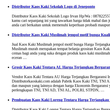
Distributor Kaos Kaki Sekolah Logo di Jeneponto
Distributor Kaos Kaki Sekolah Logo Irvan Hp/Wa : 0878225
kamu cari sepanjang ini yang tawarkan harga tidak mahal dan j
anda cari berkaitan untuk memenuhi keperluan probadi maupun 
Distributor Kaos Kaki Muslimah jempol motif bunga Kuali
Jual Kaos Kaki Muslimah jempol motif bunga Harga Terjang
Muslimah murah merupakan tempat belanja grosiran Kaos Kaki 
cemas bagi anda yang suka dengan produk kaos kaki muslimah a
eceran …
Grosir Kaos Kaki Tentara AL Harga Terjangkau Bergaran
Vendor Kaos Kaki Tentara AU Harga Terjangkau Bergaransi
Distributorkaoskaki.com adalah Pabrik Kaos Kaki TNI, T
dan maupun yang lainnya dengan harga Ekonomis Bergaransi ya
perlengkapan TNI, TNI AD, TNI AL, POLRI, STPDN, …
Pembuatan Kaos Kaki Loreng Tentara Harga Terjangkau
Distributor Kaos Kaki Loreng Tentara Harga Terjangkau Be