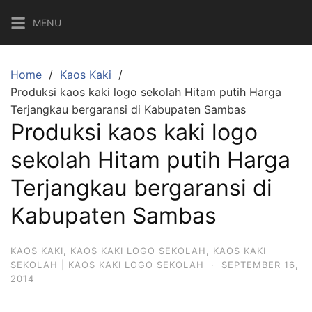
Skip
MENU
to
content
Home
Kaos Kaki
Produksi kaos kaki logo sekolah Hitam putih Harga
Terjangkau bergaransi di Kabupaten Sambas
Produksi kaos kaki logo
sekolah Hitam putih Harga
Terjangkau bergaransi di
Kabupaten Sambas
KAOS KAKI
,
KAOS KAKI LOGO SEKOLAH
,
KAOS KAKI
SEKOLAH | KAOS KAKI LOGO SEKOLAH
·
SEPTEMBER 16,
2014