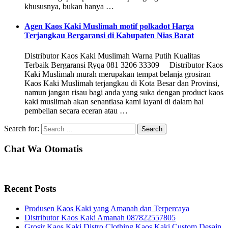
khususnya, bukan hanya …
Agen Kaos Kaki Muslimah motif polkadot Harga
Terjangkau Bergaransi di Kabupaten Nias Barat
Distributor Kaos Kaki Muslimah Warna Putih Kualitas
Terbaik Bergaransi Ryqa 081 3206 33309 Distributor Kaos
Kaki Muslimah murah merupakan tempat belanja grosiran
Kaos Kaki Muslimah terjangkau di Kota Besar dan Provinsi,
namun jangan risau bagi anda yang suka dengan product kaos
kaki muslimah akan senantiasa kami layani di dalam hal
pembelian secara eceran atau …
Search for:
Chat Wa Otomatis
Recent Posts
Produsen Kaos Kaki yang Amanah dan Terpercaya
Distributor Kaos Kaki Amanah 087822557805
Grosir Kaos Kaki Distro Clothing Kaos Kaki Custom Desain