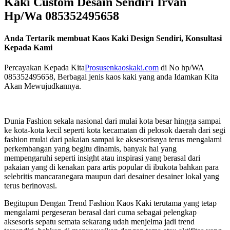
Kaki Custom Desain Sendiri Irvan
Hp/Wa 085352495658
Anda Tertarik membuat Kaos Kaki Design Sendiri, Konsultasi
Kepada Kami
Percayakan Kepada Kita
Prosusenkaoskaki.com
di No hp/WA
085352495658, Berbagai jenis kaos kaki yang anda Idamkan Kita
Akan Mewujudkannya.
Dunia Fashion sekala nasional dari mulai kota besar hingga sampai
ke kota-kota kecil seperti kota kecamatan di pelosok daerah dari segi
fashion mulai dari pakaian sampai ke aksesorisnya terus mengalami
perkembangan yang begitu dinamis, banyak hal yang
mempengaruhi seperti insight atau inspirasi yang berasal dari
pakaian yang di kenakan para artis popular di ibukota bahkan para
selebritis mancaranegara maupun dari desainer desainer lokal yang
terus berinovasi.
Begitupun Dengan Trend Fashion Kaos Kaki terutama yang tetap
mengalami pergeseran berasal dari cuma sebagai pelengkap
aksesoris sepatu semata sekarang udah menjelma jadi trend