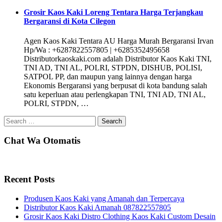
Grosir Kaos Kaki Loreng Tentara Harga Terjangkau
Bergaransi di Kota Cilegon
Agen Kaos Kaki Tentara AU Harga Murah Bergaransi Irvan
Hp/Wa : +6287822557805 | +6285352495658
Distributorkaoskaki.com adalah Distributor Kaos Kaki TNI,
TNI AD, TNI AL, POLRI, STPDN, DISHUB, POLISI,
SATPOL PP, dan maupun yang lainnya dengan harga
Ekonomis Bergaransi yang berpusat di kota bandung salah
satu keperluan atau perlengkapan TNI, TNI AD, TNI AL,
POLRI, STPDN, …
Search
for:
Chat Wa Otomatis
Recent Posts
Produsen Kaos Kaki yang Amanah dan Terpercaya
Distributor Kaos Kaki Amanah 087822557805
Grosir Kaos Kaki Distro Clothing Kaos Kaki Custom Desain