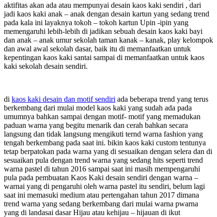
aktifitas akan ada atau mempunyai desain kaos kaki sendiri , dari
jadi kaos kaki anak – anak dengan desain kartun yang sedang trend
pada kala ini layaknya tokoh – tokoh kartun Upin -ipin yang
memengaruhi lebih-lebih di jadikan sebuah desain kaos kaki bayi
dan anak – anak umur sekolah taman kanak – kanak, play kelompok
dan awal awal sekolah dasar, baik itu di memanfaatkan untuk
kepentingan kaos kaki santai sampai di memanfaatkan untuk kaos
kaki sekolah desain sendiri.
di
kaos kaki desain dan motif sendiri
ada beberapa trend yang terus
berkembang dari mulai model kaos kaki yang sudah ada pada
umumnya bahkan sampai dengan motif- motif yang memadukan
paduan warna yang begitu menarik dan cerah bahkan secara
langsung dan tidak langsung mengikuti ternd warna fashion yang
tengah berkembang pada saat ini. bikin kaos kaki custom tentunya
tetap berpatokan pada warna yang di sesuaikan dengan selera dan di
sesuaikan pula dengan trend warna yang sedang hits seperti trend
warna pastel di tahun 2016 sampai saat ini masih mempengaruhi
pula pada pembuatan Kaos Kaki desain sendiri dengan warna –
warnai yang di pengaruhi oleh warna pastel itu sendiri, belum lagi
saat ini memasuki medium atau pertengahan tahun 2017 dimana
trend warna yang sedang berkembang dari mulai warna pwarna
yang di landasai dasar Hijau atau kehijau – hijauan di ikut