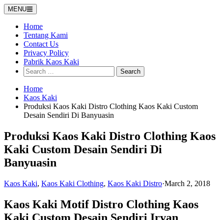
Skip
MENU
to
content
Home
Tentang Kami
Contact Us
Privacy Policy
Pabrik Kaos Kaki
Search
for:
Home
Kaos Kaki
Produksi Kaos Kaki Distro Clothing Kaos Kaki Custom
Desain Sendiri Di Banyuasin
Produksi Kaos Kaki Distro Clothing Kaos
Kaki Custom Desain Sendiri Di
Banyuasin
Kaos Kaki
,
Kaos Kaki Clothing
,
Kaos Kaki Distro
·
March 2, 2018
Kaos Kaki Motif Distro Clothing Kaos
Kaki Custom Desain Sendiri Irvan