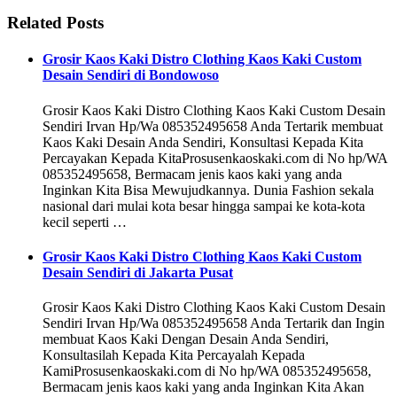
Related Posts
Grosir Kaos Kaki Distro Clothing Kaos Kaki Custom
Desain Sendiri di Bondowoso
Grosir Kaos Kaki Distro Clothing Kaos Kaki Custom Desain
Sendiri Irvan Hp/Wa 085352495658 Anda Tertarik membuat
Kaos Kaki Desain Anda Sendiri, Konsultasi Kepada Kita
Percayakan Kepada KitaProsusenkaoskaki.com di No hp/WA
085352495658, Bermacam jenis kaos kaki yang anda
Inginkan Kita Bisa Mewujudkannya. Dunia Fashion sekala
nasional dari mulai kota besar hingga sampai ke kota-kota
kecil seperti …
Grosir Kaos Kaki Distro Clothing Kaos Kaki Custom
Desain Sendiri di Jakarta Pusat
Grosir Kaos Kaki Distro Clothing Kaos Kaki Custom Desain
Sendiri Irvan Hp/Wa 085352495658 Anda Tertarik dan Ingin
membuat Kaos Kaki Dengan Desain Anda Sendiri,
Konsultasilah Kepada Kita Percayalah Kepada
KamiProsusenkaoskaki.com di No hp/WA 085352495658,
Bermacam jenis kaos kaki yang anda Inginkan Kita Akan