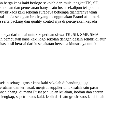
arga kaos kaki berlogo sekolah dari mulai tingkat TK, SD,
embelian dan pemesanan hanya satu lusin sekalipun tetap kami
 grosir kaos kaki sekolah surabaya beberapa diantaranya telah
n, malah ada sebagian brosir yang menggunakan Brand atau merk
 serta packing dan quality control nya di percayakan kepada
 surabaya dari mulai untuk keperluan siswa TK, SD, SMP, SMA
pembuatan kaos kaki logo sekolah dengan desain sendiri di atur
itas hasil berasal dari kesepakatan bersama khususnya untuk
ain sebagai grosir kaos kaki sekolah di bandung juga
terutama dan termasuk menjadi supplier untuk salah satu pasar
anah abang, di mana Pusat penjualan kulakan, kodian dan eceran
engkap, sepetrti kaos kaki, lebih dari satu grosir kaos kaki tanah