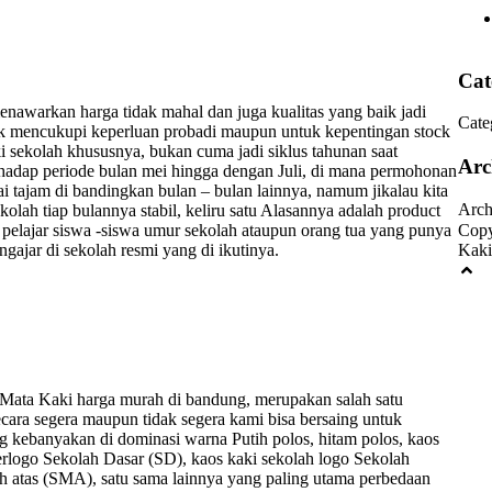
Cat
enawarkan harga tidak mahal dan juga kualitas yang baik jadi
Cate
tuk mencukupi keperluan probadi maupun untuk kepentingan stock
i sekolah khususnya, bukan cuma jadi siklus tahunan saat
Arc
erhadap periode bulan mei hingga dengan Juli, di mana permohonan
tajam di bandingkan bulan – bulan lainnya, namum jikalau kita
Arch
lah tiap bulannya stabil, keliru satu Alasannya adalah product
 pelajar siswa -siswa umur sekolah ataupun orang tua yang punya
Copy
ajar di sekolah resmi yang di ikutinya.
Kaki
 Mata Kaki harga murah di bandung, merupakan salah satu
cara segera maupun tidak segera kami bisa bersaing untuk
ng kebanyakan di dominasi warna Putih polos, hitam polos, kaos
erlogo Sekolah Dasar (SD), kaos kaki sekolah logo Sekolah
 atas (SMA), satu sama lainnya yang paling utama perbedaan