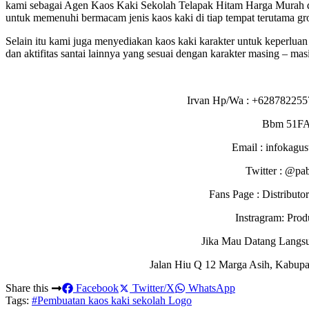
kami sebagai Agen Kaos Kaki Sekolah Telapak Hitam Harga Murah d
untuk memenuhi bermacam jenis kaos kaki di tiap tempat terutama gro
Selain itu kami juga menyediakan kaos kaki karakter untuk keperluan
dan aktifitas santai lainnya yang sesuai dengan karakter masing – masi
Irvan Hp/Wa : +628782255
Bbm 51F
Email : infokagu
Twitter : @pa
Fans Page : Distribu
Instragram: Pro
Jika Mau Datang Langs
Jalan Hiu Q 12 Marga Asih, Kabupa
Share this
Facebook
Twitter/X
WhatsApp
Tags:
#Pembuatan kaos kaki sekolah Logo