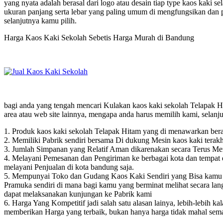
yang nyata adalah berasal dari logo atau desain tiap type kaos kaki se
ukuran panjang serta lebar yang paling umum di mengfungsikan dan p
selanjutnya kamu pilih.
Harga Kaos Kaki Sekolah Sebetis Harga Murah di Bandung
bagi anda yang tengah mencari Kulakan kaos kaki sekolah Telapak Hi
area atau web site lainnya, mengapa anda harus memilih kami, selanj
1. Produk kaos kaki sekolah Telapak Hitam yang di menawarkan berane
2. Memiliki Pabrik sendiri bersama Di dukung Mesin kaos kaki terakh
3. Jumlah Simpanan yang Relatif Aman dikarenakan secara Terus Men
4. Melayani Pemesanan dan Pengiriman ke berbagai kota dan tempat di
melayani Penjualan di kota bandung saja.
5. Mempunyai Toko dan Gudang Kaos Kaki Sendiri yang Bisa kamu K
Pramuka sendiri di mana bagi kamu yang berminat melihat secara l
dapat melaksanakan kunjungan ke Pabrik kami
6. Harga Yang Kompetitif jadi salah satu alasan lainya, lebih-lebih k
memberikan Harga yang terbaik, bukan hanya harga tidak mahal sema