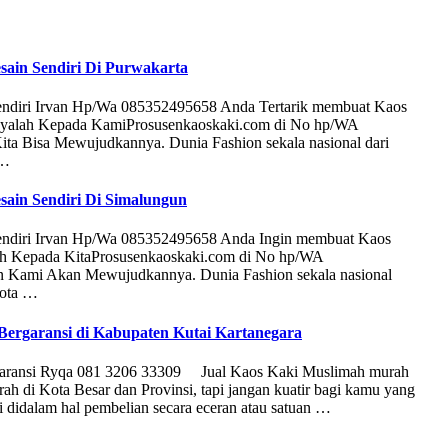
sain Sendiri Di Purwakarta
endiri Irvan Hp/Wa 085352495658 Anda Tertarik membuat Kaos
rcayalah Kepada KamiProsusenkaoskaki.com di No hp/WA
ita Bisa Mewujudkannya. Dunia Fashion sekala nasional dari
 …
sain Sendiri Di Simalungun
Sendiri Irvan Hp/Wa 085352495658 Anda Ingin membuat Kaos
lah Kepada KitaProsusenkaoskaki.com di No hp/WA
n Kami Akan Mewujudkannya. Dunia Fashion sekala nasional
kota …
Bergaransi di Kabupaten Kutai Kartanegara
rgaransi Ryqa 081 3206 33309 Jual Kaos Kaki Muslimah murah
h di Kota Besar dan Provinsi, tapi jangan kuatir bagi kamu yang
i didalam hal pembelian secara eceran atau satuan …