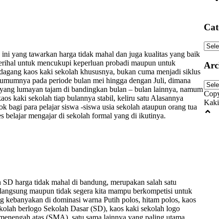
Cat
Cate
 ini yang tawarkan harga tidak mahal dan juga kualitas yang baik
 perihal untuk mencukupi keperluan probadi maupun untuk
Arc
edagang kaos kaki sekolah khususnya, bukan cuma menjadi siklus
g umumnya pada periode bulan mei hingga dengan Juli, dimana
Arch
yang lumayan tajam di bandingkan bulan – bulan lainnya, namum
Copy
s kaki sekolah tiap bulannya stabil, keliru satu Alasannya
Kaki
 bagi para pelajar siswa -siswa usia sekolah ataupun orang tua
elajar mengajar di sekolah formal yang di ikutinya.
h SD harga tidak mahal di bandung, merupakan salah satu
a langsung maupun tidak segera kita mampu berkompetisi untuk
ng kebanyakan di dominasi warna Putih polos, hitam polos, kaos
ekolah berlogo Sekolah Dasar (SD), kaos kaki sekolah logo
menengah atas (SMA), satu sama lainnya yang paling utama