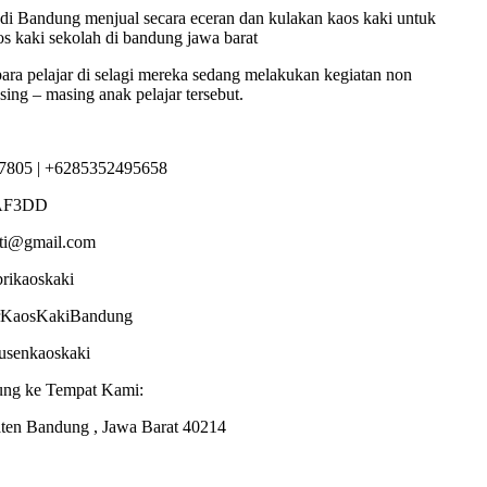
di Bandung menjual secara eceran dan kulakan kaos kaki untuk
os kaki sekolah di bandung jawa barat
para pelajar di selagi mereka sedang melakukan kegiatan non
ing – masing anak pelajar tersebut.
7805 | +6285352495658
AF3DD
sti@gmail.com
brikaoskaki
torKaosKakiBandung
dusenkaoskaki
ung ke Tempat Kami:
ten Bandung , Jawa Barat 40214