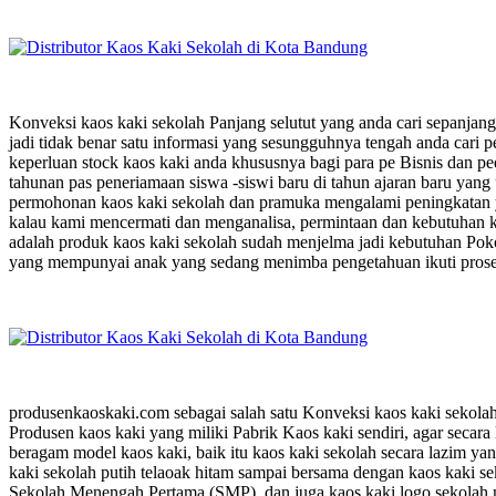
Konveksi kaos kaki sekolah Panjang selutut yang anda cari sepanjang
jadi tidak benar satu informasi yang sesungguhnya tengah anda cari
keperluan stock kaos kaki anda khususnya bagi para pe Bisnis dan p
tahunan pas peneriamaan siswa -siswi baru di tahun ajaran baru yan
permohonan kaos kaki sekolah dan pramuka mengalami peningkatan 
kalau kami mencermati dan menganalisa, permintaan dan kebutuhan kao
adalah produk kaos kaki sekolah sudah menjelma jadi kebutuhan Pokok
yang mempunyai anak yang sedang menimba pengetahuan ikuti proses b
produsenkaoskaki.com sebagai salah satu Konveksi kaos kaki sekola
Produsen kaos kaki yang miliki Pabrik Kaos kaki sendiri, agar secar
beragam model kaos kaki, baik itu kaos kaki sekolah secara lazim ya
kaki sekolah putih telaoak hitam sampai bersama dengan kaos kaki s
Sekolah Menengah Pertama (SMP), dan juga kaos kaki logo sekolah 