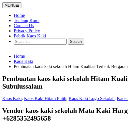
Skip
MENU
to
content
Home
Tentang Kami
Contact Us
Privacy Policy
Pabrik Kaos Kaki
Search
for:
Home
Kaos Kaki
Pembuatan kaos kaki sekolah Hitam Kualitas Terbaik Bergaran
Pembuatan kaos kaki sekolah Hitam Kualit
Subulussalam
Kaos Kaki
,
Kaos Kaki Hitam Putih
,
Kaos Kaki Logo Sekolah
,
Kaos 
Vendor kaos kaki sekolah Mata Kaki Har
+6285352495658