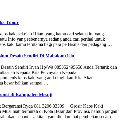
mba Timur
os kaki sekolah Hitam yang kamu cari selama ini yang
atu Info yang sebenarnya sedang anda cari perihal untuk
os kaki kamu terutama bagi para pe Bisnis dan pedagang …
stom Desain Sendiri Di Mahakam Ulu
 Desain Sendiri Irvan Hp/Wa 085352495658 Anda Tertarik dan
ltasilah Kepada Kita Percayalah Kepada
n jenis kaos kaki yang anda Inginkan Kita Akan
ta besar bahkan sampai …
ransi di Kabupaten Mesuji
aik Bergaransi Ryqa 081 3206 33309 Grosir Kaos Kaki
 Muslimah termurah di Kota Besar dan Provinsi, namun jangan
h akan senantiasa kita layani didalam hal pembelian secara