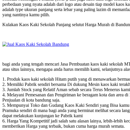
perbedaan yang nyata adalah dari logo atau desain tiap model kaos ka
adalah type ukuran panjang serta lebar yang paling lazim di memanfaa
yang nantinya kamu pilih.
Kulakan Kaos Kaki Sekolah Panjang selutut Harga Murah di Bandu
bagi anda yang tengah mencari Jasa Pembuatan kaos kaki sekolah MT
atau situs lainnya, mengapa anda harus memilih kami, selanjutnya al
1. Produk kaos kaki sekolah Hitam putih yang di menawarkan bermac
2. Memiliki Pabrik sendiri bersama Di dukung Mesin kaos kaki terakhi
3. Jumlah Stock yang Relatif Aman sebab secara Terus Menerus kam
4. Melayani Pemesanan dan Pengiriman ke beragam kota dan area di I
Penjualan di kota bandung saja.
5. Mempunyai Toko dan Gudang Kaos Kaki Sendiri yang Bisa kamu K
Pramuka sendiri di mana bagi anda yang berminat melihat secara l
dapat melakukan kunjungan ke Pabrik kami
6. Harga Yang Kompetitif jadi salah satu alasan lainya, lebih-lebih k
memberikan Harga yang terbaik, bukan cuma harga murah semata.