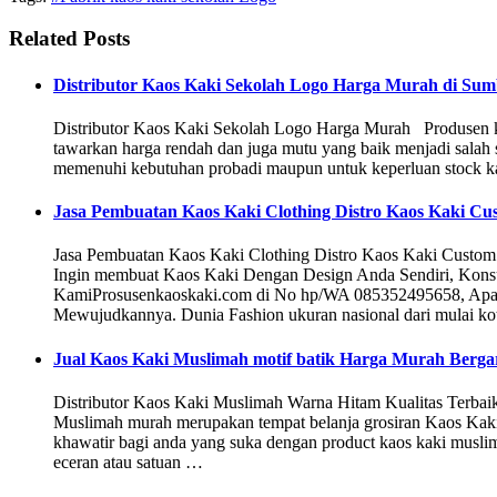
Related Posts
Distributor Kaos Kaki Sekolah Logo Harga Murah di Su
Distributor Kaos Kaki Sekolah Logo Harga Murah Produsen ka
tawarkan harga rendah dan juga mutu yang baik menjadi salah s
memenuhi kebutuhan probadi maupun untuk keperluan stock ka
Jasa Pembuatan Kaos Kaki Clothing Distro Kaos Kaki Cu
Jasa Pembuatan Kaos Kaki Clothing Distro Kaos Kaki Custom
Ingin membuat Kaos Kaki Dengan Design Anda Sendiri, Konsu
KamiProsusenkaoskaki.com di No hp/WA 085352495658, Apapu
Mewujudkannya. Dunia Fashion ukuran nasional dari mulai ko
Jual Kaos Kaki Muslimah motif batik Harga Murah Berga
Distributor Kaos Kaki Muslimah Warna Hitam Kualitas Terb
Muslimah murah merupakan tempat belanja grosiran Kaos Kaki
khawatir bagi anda yang suka dengan product kaos kaki muslima
eceran atau satuan …