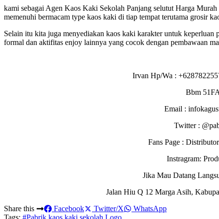
kami sebagai Agen Kaos Kaki Sekolah Panjang selutut Harga Murah 
memenuhi bermacam type kaos kaki di tiap tempat terutama grosir ka
Selain itu kita juga menyediakan kaos kaki karakter untuk keperluan 
formal dan aktifitas enjoy lainnya yang cocok dengan pembawaan mas
Irvan Hp/Wa : +628782255
Bbm 51F
Email : infokagu
Twitter : @pa
Fans Page : Distribu
Instragram: Pro
Jika Mau Datang Langs
Jalan Hiu Q 12 Marga Asih, Kabupa
Share this
Facebook
Twitter/X
WhatsApp
Tags:
#Pabrik kaos kaki sekolah Logo