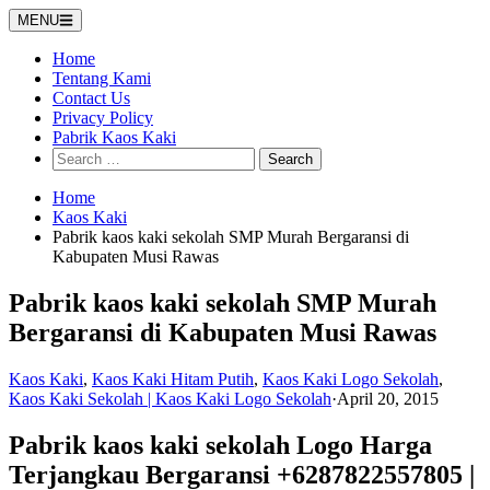
Skip
MENU
to
content
Home
Tentang Kami
Contact Us
Privacy Policy
Pabrik Kaos Kaki
Search
for:
Home
Kaos Kaki
Pabrik kaos kaki sekolah SMP Murah Bergaransi di
Kabupaten Musi Rawas
Pabrik kaos kaki sekolah SMP Murah
Bergaransi di Kabupaten Musi Rawas
Kaos Kaki
,
Kaos Kaki Hitam Putih
,
Kaos Kaki Logo Sekolah
,
Kaos Kaki Sekolah | Kaos Kaki Logo Sekolah
·
April 20, 2015
Pabrik kaos kaki sekolah Logo Harga
Terjangkau Bergaransi +6287822557805 |