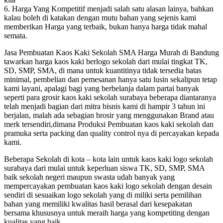
6. Harga Yang Kompetitif menjadi salah satu alasan lainya, bahkan
kalau boleh di katakan dengan mutu bahan yang sejenis kami
memberikan Harga yang terbaik, bukan hanya harga tidak mahal
semata.
Jasa Pembuatan Kaos Kaki Sekolah SMA Harga Murah di Bandung
tawarkan harga kaos kaki berlogo sekolah dari mulai tingkat TK,
SD, SMP, SMA, di mana untuk kuantitinya tidak tersedia batas
minimal, pembelian dan pemesanan hanya satu lusin sekalipun tetap
kami layani, apalagi bagi yang berbelanja dalam partai banyak
seperti para grosir kaos kaki sekolah surabaya beberapa diantaranya
telah menjadi bagian dari mitra bisnis kami di hampir 3 tahun ini
berjalan, malah ada sebagian brosir yang menggunakan Brand atau
merk tersendiri,dimana Produksi Pembuatan kaos kaki sekolah dan
pramuka serta packing dan quality control nya di percayakan kepada
kami.
Beberapa Sekolah di kota – kota lain untuk kaos kaki logo sekolah
surabaya dari mulai untuk keperluan siswa TK, SD, SMP, SMA
baik sekolah negeri maupun swasta udah banyak yang
mempercayakan pembuatan kaos kaki logo sekolah dengan desain
sendiri di sesuaikan logo sekolah yang di miliki serta pemilihan
bahan yang memiliki kwalitas hasil berasal dari kesepakatan
bersama khususnya untuk meraih harga yang kompetiting dengan
kualitas yang baik.