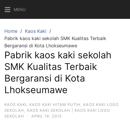
Skip
MENU
to
content
Home
Kaos Kaki
Pabrik kaos kaki sekolah SMK Kualitas Terbaik
Bergaransi di Kota Lhokseumawe
Pabrik kaos kaki sekolah
SMK Kualitas Terbaik
Bergaransi di Kota
Lhokseumawe
KAOS KAKI
,
KAOS KAKI HITAM PUTIH
,
KAOS KAKI LOGO
SEKOLAH
,
KAOS KAKI SEKOLAH | KAOS KAKI LOGO
SEKOLAH
·
APRIL 19, 2015