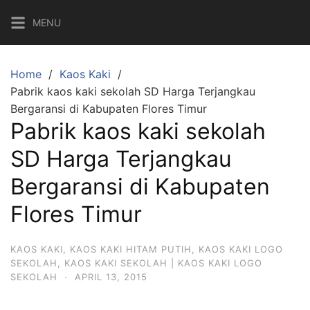
Skip
MENU
to
content
Home
Kaos Kaki
Pabrik kaos kaki sekolah SD Harga Terjangkau
Bergaransi di Kabupaten Flores Timur
Pabrik kaos kaki sekolah
SD Harga Terjangkau
Bergaransi di Kabupaten
Flores Timur
KAOS KAKI
,
KAOS KAKI HITAM PUTIH
,
KAOS KAKI LOGO
SEKOLAH
,
KAOS KAKI SEKOLAH | KAOS KAKI LOGO
SEKOLAH
·
APRIL 13, 2015