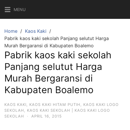
Skip
MENU
to
content
Home
Kaos Kaki
Pabrik kaos kaki sekolah Panjang selutut Harga
Murah Bergaransi di Kabupaten Boalemo
Pabrik kaos kaki sekolah
Panjang selutut Harga
Murah Bergaransi di
Kabupaten Boalemo
KAOS KAKI
,
KAOS KAKI HITAM PUTIH
,
KAOS KAKI LOGO
SEKOLAH
,
KAOS KAKI SEKOLAH | KAOS KAKI LOGO
SEKOLAH
·
APRIL 16, 2015