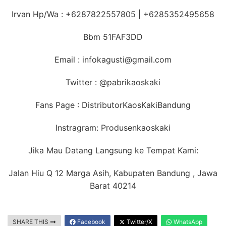
Irvan Hp/Wa : +6287822557805 | +6285352495658
Bbm 51FAF3DD
Email : infokagusti@gmail.com
Twitter : @pabrikaoskaki
Fans Page : DistributorKaosKakiBandung
Instragram: Produsenkaoskaki
Jika Mau Datang Langsung ke Tempat Kami:
Jalan Hiu Q 12 Marga Asih, Kabupaten Bandung , Jawa
Barat 40214
SHARE THIS
Facebook
Twitter/X
WhatsApp