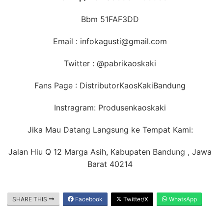
Bbm 51FAF3DD
Email : infokagusti@gmail.com
Twitter : @pabrikaoskaki
Fans Page : DistributorKaosKakiBandung
Instragram: Produsenkaoskaki
Jika Mau Datang Langsung ke Tempat Kami:
Jalan Hiu Q 12 Marga Asih, Kabupaten Bandung , Jawa
Barat 40214
SHARE THIS
Facebook
Twitter/X
WhatsApp