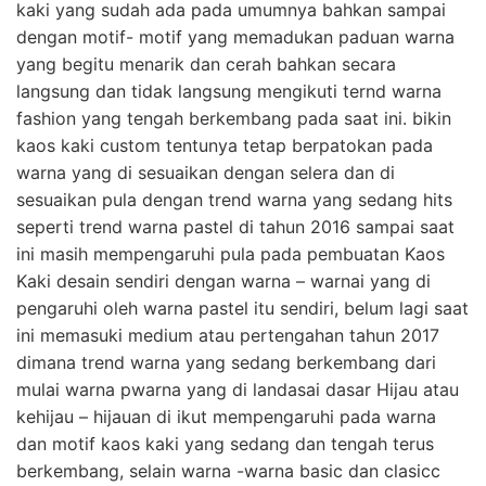
kaki yang sudah ada pada umumnya bahkan sampai
dengan motif- motif yang memadukan paduan warna
yang begitu menarik dan cerah bahkan secara
langsung dan tidak langsung mengikuti ternd warna
fashion yang tengah berkembang pada saat ini. bikin
kaos kaki custom tentunya tetap berpatokan pada
warna yang di sesuaikan dengan selera dan di
sesuaikan pula dengan trend warna yang sedang hits
seperti trend warna pastel di tahun 2016 sampai saat
ini masih mempengaruhi pula pada pembuatan Kaos
Kaki desain sendiri dengan warna – warnai yang di
pengaruhi oleh warna pastel itu sendiri, belum lagi saat
ini memasuki medium atau pertengahan tahun 2017
dimana trend warna yang sedang berkembang dari
mulai warna pwarna yang di landasai dasar Hijau atau
kehijau – hijauan di ikut mempengaruhi pada warna
dan motif kaos kaki yang sedang dan tengah terus
berkembang, selain warna -warna basic dan clasicc