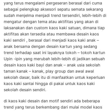
yang terus mengalami pergeseran berasal dari cuma
sebagai pelengkap aksesori sepatu semata sekarang
sudah menjelma menjadi trend tersendiri, lebih-lebih di
mengatur dengan tema atau aktifitas yang akan di
laksanakan dan custom kaos kaki satuan, dimana tiap
aktifitas akan tersedia atau membawa desain kaos
kaki sendiri , berasal dari menjadi kaos kaki anak –
anak bersama dengan desain kartun yang sedang
trend terhadap saat ini layaknya tokoh – tokoh kartun
Upin -ipin yang merubah lebih-lebih di jadikan sebuah
desain kaos kaki bayi dan anak – anak usia sekolah
taman kanak – kanak, play group dan awal awal
sekolah dasar, baik itu di manfaatkan untuk keperluan
kaos kaki santai hingga di pakai untuk kaos kaki
sekolah desain sendiri.
di kaos kaki desain dan motif sendiri ada beberapa
trend yang terus berkembang dari mulai model kaos