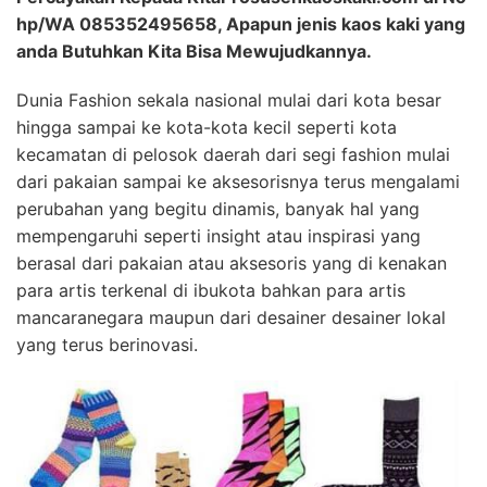
hp/WA 085352495658, Apapun jenis kaos kaki yang
anda Butuhkan Kita Bisa Mewujudkannya.
Dunia Fashion sekala nasional mulai dari kota besar
hingga sampai ke kota-kota kecil seperti kota
kecamatan di pelosok daerah dari segi fashion mulai
dari pakaian sampai ke aksesorisnya terus mengalami
perubahan yang begitu dinamis, banyak hal yang
mempengaruhi seperti insight atau inspirasi yang
berasal dari pakaian atau aksesoris yang di kenakan
para artis terkenal di ibukota bahkan para artis
mancaranegara maupun dari desainer desainer lokal
yang terus berinovasi.