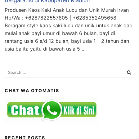
Bergaransi di Kabupaten Madiun
Produsen Kaos Kaki Anak Lucu dan Unik Murah Irvan
Hp/Wa : +6287822557805 | +6285352495658
Beragam style kaos kaki lucu dan unik untuk anak dari
mulai anak bayi umur di bawah 6 bulan, bayi di
rentang usia 6 s/d 12 bulan, bayi usia 1 – 2 tahun dan
usia balita yaitu di bawah usia 5 …
Search
for:
CHAT WA OTOMATIS
RECENT POSTS