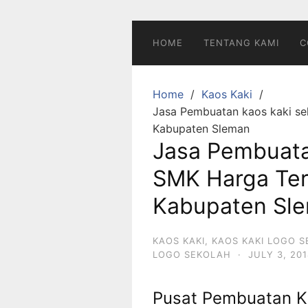
Skip
to
content
HOME
TENTANG KAMI
C
Home
Kaos Kaki
Jasa Pembuatan kaos kaki se
Kabupaten Sleman
Jasa Pembuata
SMK Harga Ter
Kabupaten Sl
KAOS KAKI
,
KAOS KAKI LOGO 
LOGO SEKOLAH
·
JULY 3, 20
Pusat Pembuatan K