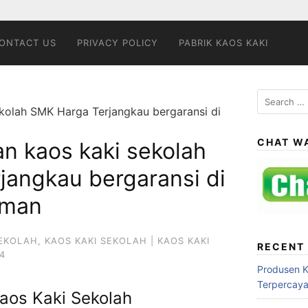
ONTACT US
PRIVACY POLICY
PABRIK KAOS KAKI
Search
kolah SMK Harga Terjangkau bergaransi di
for:
CHAT W
n kaos kaki sekolah
jangkau bergaransi di
eman
SEKOLAH
,
KAOS KAKI SEKOLAH | KAOS KAKI
RECENT
14
Produsen 
Terpercay
aos Kaki Sekolah