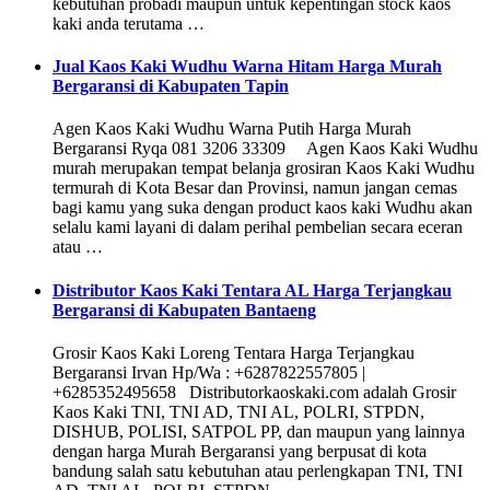
kebutuhan probadi maupun untuk kepentingan stock kaos
kaki anda terutama …
Jual Kaos Kaki Wudhu Warna Hitam Harga Murah
Bergaransi di Kabupaten Tapin
Agen Kaos Kaki Wudhu Warna Putih Harga Murah
Bergaransi Ryqa 081 3206 33309 Agen Kaos Kaki Wudhu
murah merupakan tempat belanja grosiran Kaos Kaki Wudhu
termurah di Kota Besar dan Provinsi, namun jangan cemas
bagi kamu yang suka dengan product kaos kaki Wudhu akan
selalu kami layani di dalam perihal pembelian secara eceran
atau …
Distributor Kaos Kaki Tentara AL Harga Terjangkau
Bergaransi di Kabupaten Bantaeng
Grosir Kaos Kaki Loreng Tentara Harga Terjangkau
Bergaransi Irvan Hp/Wa : +6287822557805 |
+6285352495658 Distributorkaoskaki.com adalah Grosir
Kaos Kaki TNI, TNI AD, TNI AL, POLRI, STPDN,
DISHUB, POLISI, SATPOL PP, dan maupun yang lainnya
dengan harga Murah Bergaransi yang berpusat di kota
bandung salah satu kebutuhan atau perlengkapan TNI, TNI