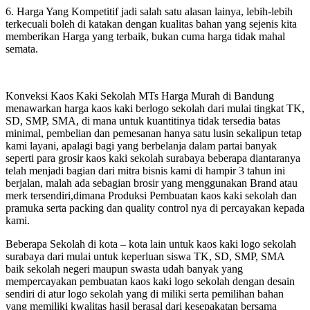
6. Harga Yang Kompetitif jadi salah satu alasan lainya, lebih-lebih
terkecuali boleh di katakan dengan kualitas bahan yang sejenis kita
memberikan Harga yang terbaik, bukan cuma harga tidak mahal
semata.
Konveksi Kaos Kaki Sekolah MTs Harga Murah di Bandung
menawarkan harga kaos kaki berlogo sekolah dari mulai tingkat TK,
SD, SMP, SMA, di mana untuk kuantitinya tidak tersedia batas
minimal, pembelian dan pemesanan hanya satu lusin sekalipun tetap
kami layani, apalagi bagi yang berbelanja dalam partai banyak
seperti para grosir kaos kaki sekolah surabaya beberapa diantaranya
telah menjadi bagian dari mitra bisnis kami di hampir 3 tahun ini
berjalan, malah ada sebagian brosir yang menggunakan Brand atau
merk tersendiri,dimana Produksi Pembuatan kaos kaki sekolah dan
pramuka serta packing dan quality control nya di percayakan kepada
kami.
Beberapa Sekolah di kota – kota lain untuk kaos kaki logo sekolah
surabaya dari mulai untuk keperluan siswa TK, SD, SMP, SMA
baik sekolah negeri maupun swasta udah banyak yang
mempercayakan pembuatan kaos kaki logo sekolah dengan desain
sendiri di atur logo sekolah yang di miliki serta pemilihan bahan
yang memiliki kwalitas hasil berasal dari kesepakatan bersama