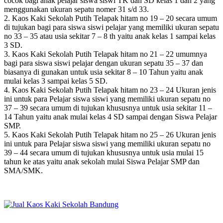
cocok bagi anak pelajar siswa siswi TK dan SD kelas 1 dan 2 yang
menggunakan ukuran sepatu nomer 31 s/d 33.
2. Kaos Kaki Sekolah Putih Telapak hitam no 19 – 20 secara umum
di tujukan bagi para siswa siswi pelajar yang memiliki ukuran sepatu
no 33 – 35 atau usia sekitar 7 – 8 th yaitu anak kelas 1 sampai kelas
3 SD.
3. Kaos Kaki Sekolah Putih Telapak hitam no 21 – 22 umumnya
bagi para siswa siswi pelajar dengan ukuran sepatu 35 – 37 dan
biasanya di gunakan untuk usia sekitar 8 – 10 Tahun yaitu anak
mulai kelas 3 sampai kelas 5 SD.
4. Kaos Kaki Sekolah Putih Telapak hitam no 23 – 24 Ukuran jenis
ini untuk para Pelajar siswa siswi yang memiliki ukuran sepatu no
37 – 39 secara umum di tujukan khususnya untuk usia sekitar 11 –
14 Tahun yaitu anak mulai kelas 4 SD sampai dengan Siswa Pelajar
SMP.
5. Kaos Kaki Sekolah Putih Telapak hitam no 25 – 26 Ukuran jenis
ini untuk para Pelajar siswa siswi yang memiliki ukuran sepatu no
39 – 44 secara umum di tujukan khususnya untuk usia mulai 15
tahun ke atas yaitu anak sekolah mulai Siswa Pelajar SMP dan
SMA/SMK.