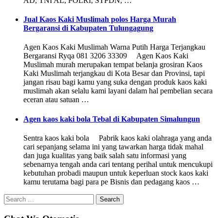
AD, TNI AL, POLRI, STPDN, …
Jual Kaos Kaki Muslimah polos Harga Murah
Bergaransi di Kabupaten Tulungagung
Agen Kaos Kaki Muslimah Warna Putih Harga Terjangkau
Bergaransi Ryqa 081 3206 33309 Agen Kaos Kaki
Muslimah murah merupakan tempat belanja grosiran Kaos
Kaki Muslimah terjangkau di Kota Besar dan Provinsi, tapi
jangan risau bagi kamu yang suka dengan produk kaos kaki
muslimah akan selalu kami layani dalam hal pembelian secara
eceran atau satuan …
Agen kaos kaki bola Tebal di Kabupaten Simalungun
Sentra kaos kaki bola Pabrik kaos kaki olahraga yang anda
cari sepanjang selama ini yang tawarkan harga tidak mahal
dan juga kualitas yang baik salah satu informasi yang
sebenarnya tengah anda cari tentang perihal untuk mencukupi
kebutuhan probadi maupun untuk keperluan stock kaos kaki
kamu terutama bagi para pe Bisnis dan pedagang kaos …
Search
for: