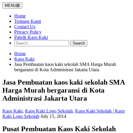
Skip
MENU
to
content
Home
Tentang Kami
Contact Us
Privacy Policy
Pabrik Kaos Kaki
Search
for:
Home
Kaos Kaki
Jasa Pembuatan kaos kaki sekolah SMA Harga Murah
bergaransi di Kota Administrasi Jakarta Utara
Jasa Pembuatan kaos kaki sekolah SMA
Harga Murah bergaransi di Kota
Administrasi Jakarta Utara
Kaos Kaki
,
Kaos Kaki Logo Sekolah
,
Kaos Kaki Sekolah | Kaos
Kaki Logo Sekolah
·
July 15, 2014
Pusat Pembuatan Kaos Kaki Sekolah