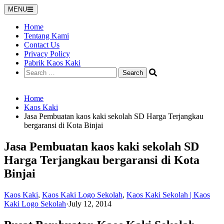
Skip
MENU
to
content
Home
Tentang Kami
Contact Us
Privacy Policy
Pabrik Kaos Kaki
Search
for:
Home
Kaos Kaki
Jasa Pembuatan kaos kaki sekolah SD Harga Terjangkau
bergaransi di Kota Binjai
Jasa Pembuatan kaos kaki sekolah SD
Harga Terjangkau bergaransi di Kota
Binjai
Kaos Kaki
,
Kaos Kaki Logo Sekolah
,
Kaos Kaki Sekolah | Kaos
Kaki Logo Sekolah
·
July 12, 2014