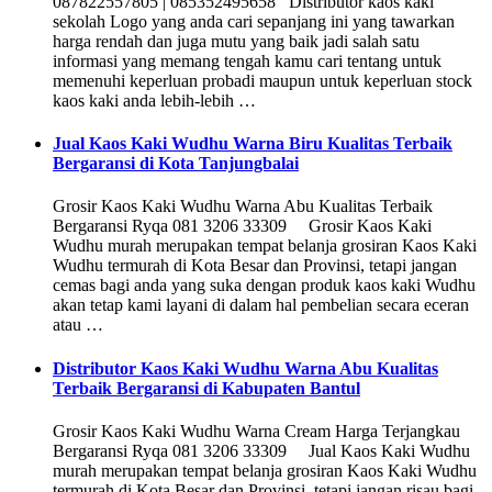
087822557805 | 085352495658 Distributor kaos kaki
sekolah Logo yang anda cari sepanjang ini yang tawarkan
harga rendah dan juga mutu yang baik jadi salah satu
informasi yang memang tengah kamu cari tentang untuk
memenuhi keperluan probadi maupun untuk keperluan stock
kaos kaki anda lebih-lebih …
Jual Kaos Kaki Wudhu Warna Biru Kualitas Terbaik
Bergaransi di Kota Tanjungbalai
Grosir Kaos Kaki Wudhu Warna Abu Kualitas Terbaik
Bergaransi Ryqa 081 3206 33309 Grosir Kaos Kaki
Wudhu murah merupakan tempat belanja grosiran Kaos Kaki
Wudhu termurah di Kota Besar dan Provinsi, tetapi jangan
cemas bagi anda yang suka dengan produk kaos kaki Wudhu
akan tetap kami layani di dalam hal pembelian secara eceran
atau …
Distributor Kaos Kaki Wudhu Warna Abu Kualitas
Terbaik Bergaransi di Kabupaten Bantul
Grosir Kaos Kaki Wudhu Warna Cream Harga Terjangkau
Bergaransi Ryqa 081 3206 33309 Jual Kaos Kaki Wudhu
murah merupakan tempat belanja grosiran Kaos Kaki Wudhu
termurah di Kota Besar dan Provinsi, tetapi jangan risau bagi