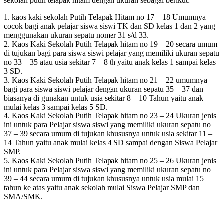
sekolah putih telapak hitam dengan ukuran sebagai berikut:
1. kaos kaki sekolah Putih Telapak Hitam no 17 – 18 Umumnya
cocok bagi anak pelajar siswa siswi TK dan SD kelas 1 dan 2 yang
menggunakan ukuran sepatu nomer 31 s/d 33.
2. Kaos Kaki Sekolah Putih Telapak hitam no 19 – 20 secara umum
di tujukan bagi para siswa siswi pelajar yang memiliki ukuran sepatu
no 33 – 35 atau usia sekitar 7 – 8 th yaitu anak kelas 1 sampai kelas
3 SD.
3. Kaos Kaki Sekolah Putih Telapak hitam no 21 – 22 umumnya
bagi para siswa siswi pelajar dengan ukuran sepatu 35 – 37 dan
biasanya di gunakan untuk usia sekitar 8 – 10 Tahun yaitu anak
mulai kelas 3 sampai kelas 5 SD.
4. Kaos Kaki Sekolah Putih Telapak hitam no 23 – 24 Ukuran jenis
ini untuk para Pelajar siswa siswi yang memiliki ukuran sepatu no
37 – 39 secara umum di tujukan khususnya untuk usia sekitar 11 –
14 Tahun yaitu anak mulai kelas 4 SD sampai dengan Siswa Pelajar
SMP.
5. Kaos Kaki Sekolah Putih Telapak hitam no 25 – 26 Ukuran jenis
ini untuk para Pelajar siswa siswi yang memiliki ukuran sepatu no
39 – 44 secara umum di tujukan khususnya untuk usia mulai 15
tahun ke atas yaitu anak sekolah mulai Siswa Pelajar SMP dan
SMA/SMK.