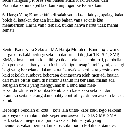
secara langsung Proses Pembuatan Kaos Kaki Sekolah dan
Pramuka kamu dapat lakukan kunjungan ke Pabrik kami.
6. Harga Yang Kompetitif jadi salah satu alasan lainya, apalagi kalau
boleh di katakan dengan kualitas bahan yang sejenis kita
memberikan Harga yang terbaik, bukan hanya harga tidak mahal
semata.
Sentra Kaos Kaki Sekolah MA Harga Murah di Bandung tawarkan
harga kaos kaki berlogo sekolah dari mulai tingkat TK, SD, SMP,
SMA, dimana untuk kuantitinya tidak ada batas minimal, pembelian
dan pemesanan hanya satu lusin sekalipun tetap kami layani, apalagi
bagi yang berbelanja dalam partai banyak seperti para grosir kaos
kaki sekolah surabaya beberapa diantaranya telah menjadi bagian
dari mitra bisnis kami di hampir 3 tahun ini berjalan, malah ada
sebagian brosir yang menggunakan Brand atau merk
tersendiri,dimana Produksi Pembuatan kaos kaki sekolah dan
pramuka serta packing dan quality control nya di percayakan kepada
kami.
Beberapa Sekolah di kota – kota lain untuk kaos kaki logo sekolah
surabaya dari mulai untuk keperluan siswa TK, SD, SMP, SMA
baik sekolah negeri maupun swasta sudah banyak yang
mempercayakan pembuatan kaos kaki logo sekolah dengan desain