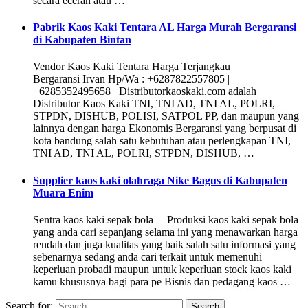
secara eceran atau …
Pabrik Kaos Kaki Tentara AL Harga Murah Bergaransi
di Kabupaten Bintan
Vendor Kaos Kaki Tentara Harga Terjangkau
Bergaransi Irvan Hp/Wa : +6287822557805 |
+6285352495658 Distributorkaoskaki.com adalah
Distributor Kaos Kaki TNI, TNI AD, TNI AL, POLRI,
STPDN, DISHUB, POLISI, SATPOL PP, dan maupun yang
lainnya dengan harga Ekonomis Bergaransi yang berpusat di
kota bandung salah satu kebutuhan atau perlengkapan TNI,
TNI AD, TNI AL, POLRI, STPDN, DISHUB, …
Supplier kaos kaki olahraga Nike Bagus di Kabupaten
Muara Enim
Sentra kaos kaki sepak bola Produksi kaos kaki sepak bola
yang anda cari sepanjang selama ini yang menawarkan harga
rendah dan juga kualitas yang baik salah satu informasi yang
sebenarnya sedang anda cari terkait untuk memenuhi
keperluan probadi maupun untuk keperluan stock kaos kaki
kamu khususnya bagi para pe Bisnis dan pedagang kaos …
Search for: