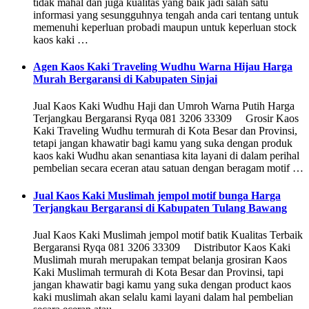
tidak mahal dan juga kualitas yang baik jadi salah satu
informasi yang sesungguhnya tengah anda cari tentang untuk
memenuhi keperluan probadi maupun untuk keperluan stock
kaos kaki …
Agen Kaos Kaki Traveling Wudhu Warna Hijau Harga
Murah Bergaransi di Kabupaten Sinjai
Jual Kaos Kaki Wudhu Haji dan Umroh Warna Putih Harga
Terjangkau Bergaransi Ryqa 081 3206 33309 Grosir Kaos
Kaki Traveling Wudhu termurah di Kota Besar dan Provinsi,
tetapi jangan khawatir bagi kamu yang suka dengan produk
kaos kaki Wudhu akan senantiasa kita layani di dalam perihal
pembelian secara eceran atau satuan dengan beragam motif …
Jual Kaos Kaki Muslimah jempol motif bunga Harga
Terjangkau Bergaransi di Kabupaten Tulang Bawang
Jual Kaos Kaki Muslimah jempol motif batik Kualitas Terbaik
Bergaransi Ryqa 081 3206 33309 Distributor Kaos Kaki
Muslimah murah merupakan tempat belanja grosiran Kaos
Kaki Muslimah termurah di Kota Besar dan Provinsi, tapi
jangan khawatir bagi kamu yang suka dengan product kaos
kaki muslimah akan selalu kami layani dalam hal pembelian