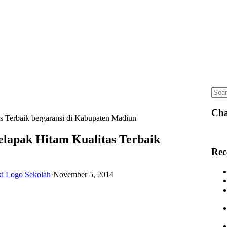
Sear
for:
Cha
as Terbaik bergaransi di Kabupaten Madiun
elapak Hitam Kualitas Terbaik
Rec
ki Logo Sekolah
·
November 5, 2014