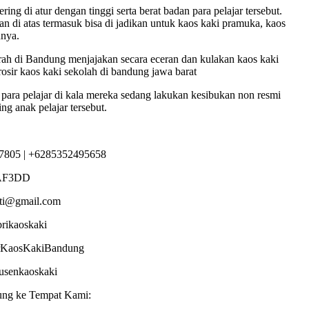
ng di atur dengan tinggi serta berat badan para pelajar tersebut.
n di atas termasuk bisa di jadikan untuk kaos kaki pramuka, kaos
nnya.
h di Bandung menjajakan secara eceran dan kulakan kaos kaki
osir kaos kaki sekolah di bandung jawa barat
 para pelajar di kala mereka sedang lakukan kesibukan non resmi
ng anak pelajar tersebut.
7805 | +6285352495658
AF3DD
sti@gmail.com
brikaoskaki
torKaosKakiBandung
dusenkaoskaki
ung ke Tempat Kami: