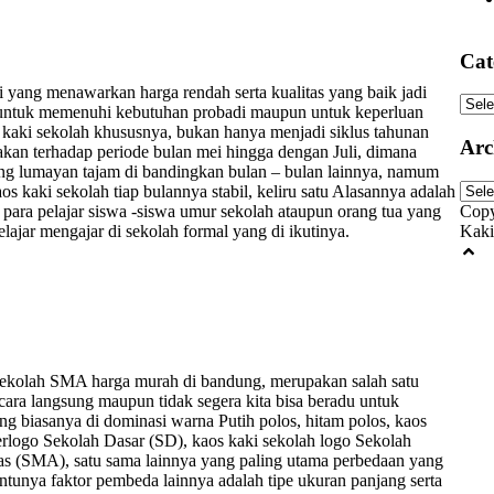
Cat
i yang menawarkan harga rendah serta kualitas yang baik jadi
Cate
n untuk memenuhi kebutuhan probadi maupun untuk keperluan
s kaki sekolah khususnya, bukan hanya menjadi siklus tahunan
Arc
akan terhadap periode bulan mei hingga dengan Juli, dimana
ng lumayan tajam di bandingkan bulan – bulan lainnya, namum
Arch
s kaki sekolah tiap bulannya stabil, keliru satu Alasannya adalah
para pelajar siswa -siswa umur sekolah ataupun orang tua yang
Copy
ajar mengajar di sekolah formal yang di ikutinya.
Kaki
 sekolah SMA harga murah di bandung, merupakan salah satu
cara langsung maupun tidak segera kita bisa beradu untuk
ng biasanya di dominasi warna Putih polos, hitam polos, kaos
erlogo Sekolah Dasar (SD), kaos kaki sekolah logo Sekolah
as (SMA), satu sama lainnya yang paling utama perbedaan yang
 tentunya faktor pembeda lainnya adalah tipe ukuran panjang serta