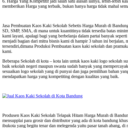
6. Harga Yang Kompetitif jadi salah satu alasan lainya, lebih-lebih k
memberikan Harga yang terbaik, bukan hanya harga tidak mahal sema
Jasa Pembuatan Kaos Kaki Sekolah Sebetis Harga Murah di Bandung t
SD, SMP, SMA, di mana untuk kuantitinya tidak tersedia batas minim
kami layani, apalagi bagi yang berbelanja dalam partai banyak seperti
menjadi bagian dari mitra bisnis kami di hampir 3 tahun ini berjala
tersendiri,dimana Produksi Pembuatan kaos kaki sekolah dan pramuka
kami.
Beberapa Sekolah di kota – kota lain untuk kaos kaki logo sekolah
baik sekolah negeri maupun swasta sudah banyak yang mempercayaka
sesuaikan logo sekolah yang di punyai dan juga pemilihan bahan yan
mendapatkan harga yang kompetiting dengan kualitas yang baik.
Produsen Kaos Kaki Sekolah Telapak Hitam Harga Murah di Bandung 
mensupplai para grosir dan distributor yang ada di kota bandung khusu
ibukota yang begitu tenar dan melegenda yaitu pasar tanah abang, di 