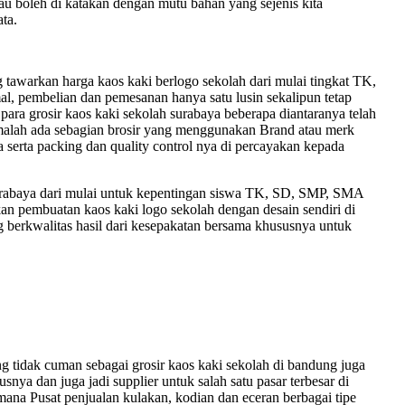
alau boleh di katakan dengan mutu bahan yang sejenis kita
ta.
awarkan harga kaos kaki berlogo sekolah dari mulai tingkat TK,
al, pembelian dan pemesanan hanya satu lusin sekalipun tetap
 para grosir kaos kaki sekolah surabaya beberapa diantaranya telah
n, malah ada sebagian brosir yang menggunakan Brand atau merk
 serta packing dan quality control nya di percayakan kepada
 surabaya dari mulai untuk kepentingan siswa TK, SD, SMP, SMA
n pembuatan kaos kaki logo sekolah dengan desain sendiri di
g berkwalitas hasil dari kesepakatan bersama khususnya untuk
tidak cuman sebagai grosir kaos kaki sekolah di bandung juga
snya dan juga jadi supplier untuk salah satu pasar terbesar di
mana Pusat penjualan kulakan, kodian dan eceran berbagai tipe