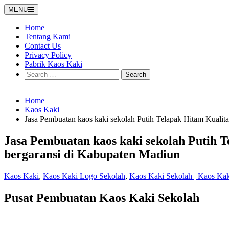
Skip
MENU
to
content
Home
Tentang Kami
Contact Us
Privacy Policy
Pabrik Kaos Kaki
Search
for:
Home
Kaos Kaki
Jasa Pembuatan kaos kaki sekolah Putih Telapak Hitam Kualit
Jasa Pembuatan kaos kaki sekolah Putih T
bergaransi di Kabupaten Madiun
Kaos Kaki
,
Kaos Kaki Logo Sekolah
,
Kaos Kaki Sekolah | Kaos Ka
Pusat Pembuatan Kaos Kaki Sekolah