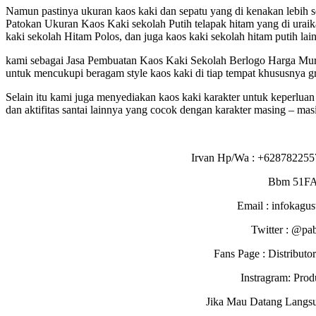
Namun pastinya ukuran kaos kaki dan sepatu yang di kenakan lebih seri
Patokan Ukuran Kaos Kaki sekolah Putih telapak hitam yang di uraika
kaki sekolah Hitam Polos, dan juga kaos kaki sekolah hitam putih lai
kami sebagai Jasa Pembuatan Kaos Kaki Sekolah Berlogo Harga Mura
untuk mencukupi beragam style kaos kaki di tiap tempat khususnya gr
Selain itu kami juga menyediakan kaos kaki karakter untuk keperluan
dan aktifitas santai lainnya yang cocok dengan karakter masing – masi
Irvan Hp/Wa : +628782255
Bbm 51F
Email : infokagu
Twitter : @pa
Fans Page : Distribu
Instragram: Pro
Jika Mau Datang Langs