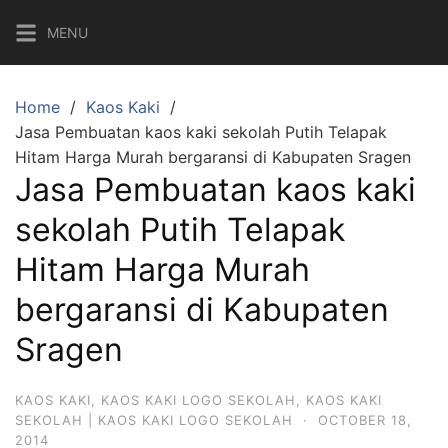
Skip
MENU
to
content
Home
Kaos Kaki
Jasa Pembuatan kaos kaki sekolah Putih Telapak
Hitam Harga Murah bergaransi di Kabupaten Sragen
Jasa Pembuatan kaos kaki
sekolah Putih Telapak
Hitam Harga Murah
bergaransi di Kabupaten
Sragen
KAOS KAKI
,
KAOS KAKI LOGO SEKOLAH
,
KAOS KAKI
SEKOLAH | KAOS KAKI LOGO SEKOLAH
·
OCTOBER 18,
2014