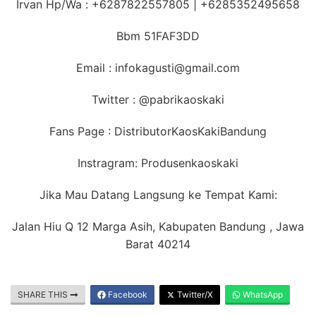
Irvan Hp/Wa : +6287822557805 | +6285352495658
Bbm 51FAF3DD
Email : infokagusti@gmail.com
Twitter : @pabrikaoskaki
Fans Page : DistributorKaosKakiBandung
Instragram: Produsenkaoskaki
Jika Mau Datang Langsung ke Tempat Kami:
Jalan Hiu Q 12 Marga Asih, Kabupaten Bandung , Jawa
Barat 40214
SHARE THIS
Facebook
Twitter/X
WhatsApp