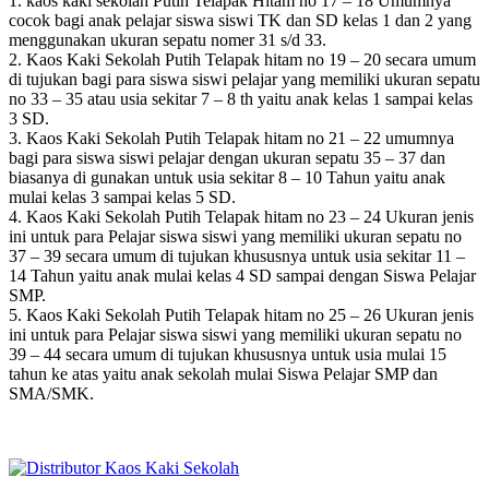
1. kaos kaki sekolah Putih Telapak Hitam no 17 – 18 Umumnya
cocok bagi anak pelajar siswa siswi TK dan SD kelas 1 dan 2 yang
menggunakan ukuran sepatu nomer 31 s/d 33.
2. Kaos Kaki Sekolah Putih Telapak hitam no 19 – 20 secara umum
di tujukan bagi para siswa siswi pelajar yang memiliki ukuran sepatu
no 33 – 35 atau usia sekitar 7 – 8 th yaitu anak kelas 1 sampai kelas
3 SD.
3. Kaos Kaki Sekolah Putih Telapak hitam no 21 – 22 umumnya
bagi para siswa siswi pelajar dengan ukuran sepatu 35 – 37 dan
biasanya di gunakan untuk usia sekitar 8 – 10 Tahun yaitu anak
mulai kelas 3 sampai kelas 5 SD.
4. Kaos Kaki Sekolah Putih Telapak hitam no 23 – 24 Ukuran jenis
ini untuk para Pelajar siswa siswi yang memiliki ukuran sepatu no
37 – 39 secara umum di tujukan khususnya untuk usia sekitar 11 –
14 Tahun yaitu anak mulai kelas 4 SD sampai dengan Siswa Pelajar
SMP.
5. Kaos Kaki Sekolah Putih Telapak hitam no 25 – 26 Ukuran jenis
ini untuk para Pelajar siswa siswi yang memiliki ukuran sepatu no
39 – 44 secara umum di tujukan khususnya untuk usia mulai 15
tahun ke atas yaitu anak sekolah mulai Siswa Pelajar SMP dan
SMA/SMK.