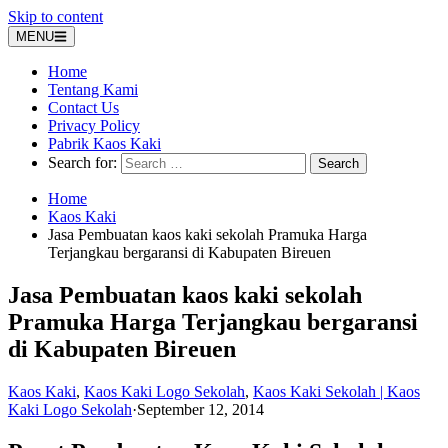
Skip to content
MENU
Home
Tentang Kami
Contact Us
Privacy Policy
Pabrik Kaos Kaki
Search for:
Home
Kaos Kaki
Jasa Pembuatan kaos kaki sekolah Pramuka Harga
Terjangkau bergaransi di Kabupaten Bireuen
Jasa Pembuatan kaos kaki sekolah
Pramuka Harga Terjangkau bergaransi
di Kabupaten Bireuen
Kaos Kaki
,
Kaos Kaki Logo Sekolah
,
Kaos Kaki Sekolah | Kaos
Kaki Logo Sekolah
·
September 12, 2014