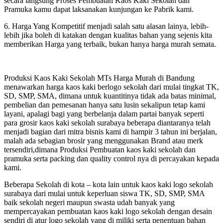
secara langsung Proses Pembuatan Kaos Kaki Sekolah dan
Pramuka kamu dapat laksanakan kunjungan ke Pabrik kami.
6. Harga Yang Kompetitif menjadi salah satu alasan lainya, lebih-
lebih jika boleh di katakan dengan kualitas bahan yang sejenis kita
memberikan Harga yang terbaik, bukan hanya harga murah semata.
Produksi Kaos Kaki Sekolah MTs Harga Murah di Bandung
menawarkan harga kaos kaki berlogo sekolah dari mulai tingkat TK,
SD, SMP, SMA, dimana untuk kuantitinya tidak ada batas minimal,
pembelian dan pemesanan hanya satu lusin sekalipun tetap kami
layani, apalagi bagi yang berbelanja dalam partai banyak seperti
para grosir kaos kaki sekolah surabaya beberapa diantaranya telah
menjadi bagian dari mitra bisnis kami di hampir 3 tahun ini berjalan,
malah ada sebagian brosir yang menggunakan Brand atau merk
tersendiri,dimana Produksi Pembuatan kaos kaki sekolah dan
pramuka serta packing dan quality control nya di percayakan kepada
kami.
Beberapa Sekolah di kota – kota lain untuk kaos kaki logo sekolah
surabaya dari mulai untuk keperluan siswa TK, SD, SMP, SMA
baik sekolah negeri maupun swasta udah banyak yang
mempercayakan pembuatan kaos kaki logo sekolah dengan desain
sendiri di atur logo sekolah yang di miliki serta penentuan bahan