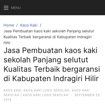
Skip
MENU
to
content
Home
Kaos Kaki
Jasa Pembuatan kaos kaki sekolah Panjang selutut
Kualitas Terbaik bergaransi di Kabupaten Indragiri
Hilir
Jasa Pembuatan kaos kaki
sekolah Panjang selutut
Kualitas Terbaik bergaransi
di Kabupaten Indragiri Hilir
KAOS KAKI
,
KAOS KAKI LOGO SEKOLAH
,
KAOS KAKI
SEKOLAH | KAOS KAKI LOGO SEKOLAH
·
SEPTEMBER 25,
2014