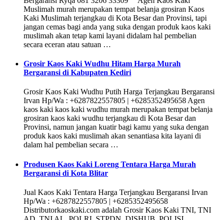
Bergaransi Ryqa 081 3206 33309 Agen Kaos Kaki
Muslimah murah merupakan tempat belanja grosiran Kaos
Kaki Muslimah terjangkau di Kota Besar dan Provinsi, tapi
jangan cemas bagi anda yang suka dengan produk kaos kaki
muslimah akan tetap kami layani didalam hal pembelian
secara eceran atau satuan …
Grosir Kaos Kaki Wudhu Hitam Harga Murah
Bergaransi di Kabupaten Kediri
Grosir Kaos Kaki Wudhu Putih Harga Terjangkau Bergaransi
Irvan Hp/Wa : +6287822557805 | +6285352495658 Agen
kaos kaki kaos kaki wudhu murah merupakan tempat belanja
grosiran kaos kaki wudhu terjangkau di Kota Besar dan
Provinsi, namun jangan kuatir bagi kamu yang suka dengan
produk kaos kaki muslimah akan senantiasa kita layani di
dalam hal pembelian secara …
Produsen Kaos Kaki Loreng Tentara Harga Murah
Bergaransi di Kota Blitar
Jual Kaos Kaki Tentara Harga Terjangkau Bergaransi Irvan
Hp/Wa : +6287822557805 | +6285352495658
Distributorkaoskaki.com adalah Grosir Kaos Kaki TNI, TNI
AD, TNI AL, POLRI, STPDN, DISHUB, POLISI,