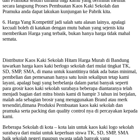
dan Pramuka sendiri dimana bagi kamu yang berminat melihat
secara langsung Proses Pembuatan Kaos Kaki Sekolah dan
Pramuka anda dapat lakukan kunjungan ke Pabrik kita.
6. Harga Yang Kompetitif jadi salah satu alasan lainya, apalagi
kecuali boleh di katakan dengan mutu bahan yang sejenis kita
memberikan Harga yang terbaik, bukan hanya harga tidak mahal
semata.
Distributor Kaos Kaki Sekolah Hitam Harga Murah di Bandung
tawarkan harga kaos kaki berlogo sekolah dari mulai tingkat TK,
SD, SMP, SMA, di mana untuk kuantitinya tidak ada batas minimal,
pembelian dan pemesanan hanya satu lusin sekalipun tetap kami
layani, apalagi bagi yang berbelanja dalam partai banyak seperti
para grosir kaos kaki sekolah surabaya beberapa diantaranya telah
menjadi bagian dari mitra bisnis kami di hampir 3 tahun ini berjalan,
malah ada sebagian brosir yang menggunakan Brand atau merk
tersendiri,dimana Produksi Pembuatan kaos kaki sekolah dan
pramuka serta packing dan quality control nya di percayakan kepada
kami.
Beberapa Sekolah di kota – kota lain untuk kaos kaki logo sekolah
surabaya dari mulai untuk keperluan siswa TK, SD, SMP, SMA
baik sekolah negeri maupun swasta udah banyak yang