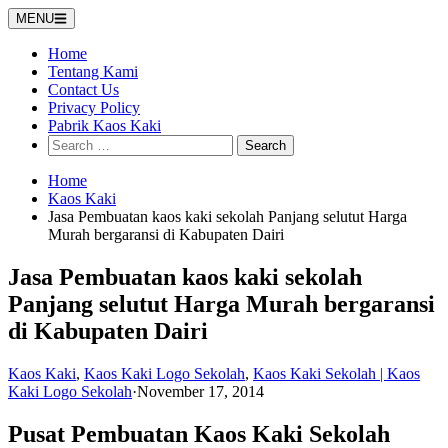
Skip
MENU
to
content
Home
Tentang Kami
Contact Us
Privacy Policy
Pabrik Kaos Kaki
Search
for:
Home
Kaos Kaki
Jasa Pembuatan kaos kaki sekolah Panjang selutut Harga
Murah bergaransi di Kabupaten Dairi
Jasa Pembuatan kaos kaki sekolah
Panjang selutut Harga Murah bergaransi
di Kabupaten Dairi
Kaos Kaki
,
Kaos Kaki Logo Sekolah
,
Kaos Kaki Sekolah | Kaos
Kaki Logo Sekolah
·
November 17, 2014
Pusat Pembuatan Kaos Kaki Sekolah