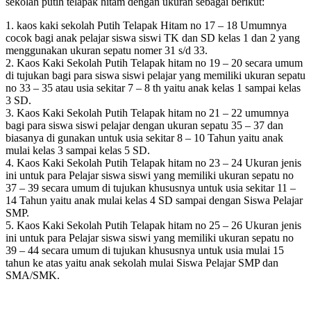
sekolah putih telapak hitam dengan ukuran sebagai berikut:
1. kaos kaki sekolah Putih Telapak Hitam no 17 – 18 Umumnya
cocok bagi anak pelajar siswa siswi TK dan SD kelas 1 dan 2 yang
menggunakan ukuran sepatu nomer 31 s/d 33.
2. Kaos Kaki Sekolah Putih Telapak hitam no 19 – 20 secara umum
di tujukan bagi para siswa siswi pelajar yang memiliki ukuran sepatu
no 33 – 35 atau usia sekitar 7 – 8 th yaitu anak kelas 1 sampai kelas
3 SD.
3. Kaos Kaki Sekolah Putih Telapak hitam no 21 – 22 umumnya
bagi para siswa siswi pelajar dengan ukuran sepatu 35 – 37 dan
biasanya di gunakan untuk usia sekitar 8 – 10 Tahun yaitu anak
mulai kelas 3 sampai kelas 5 SD.
4. Kaos Kaki Sekolah Putih Telapak hitam no 23 – 24 Ukuran jenis
ini untuk para Pelajar siswa siswi yang memiliki ukuran sepatu no
37 – 39 secara umum di tujukan khususnya untuk usia sekitar 11 –
14 Tahun yaitu anak mulai kelas 4 SD sampai dengan Siswa Pelajar
SMP.
5. Kaos Kaki Sekolah Putih Telapak hitam no 25 – 26 Ukuran jenis
ini untuk para Pelajar siswa siswi yang memiliki ukuran sepatu no
39 – 44 secara umum di tujukan khususnya untuk usia mulai 15
tahun ke atas yaitu anak sekolah mulai Siswa Pelajar SMP dan
SMA/SMK.