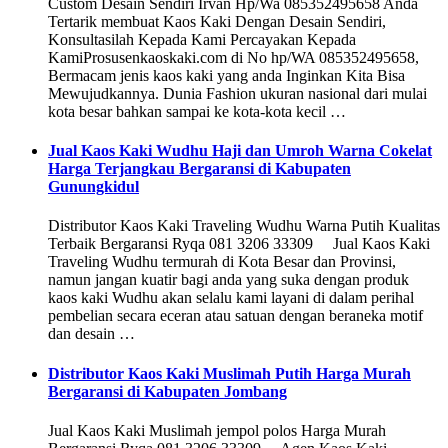
Custom Desain Sendiri Irvan Hp/Wa 085352495658 Anda
Tertarik membuat Kaos Kaki Dengan Desain Sendiri,
Konsultasilah Kepada Kami Percayakan Kepada
KamiProsusenkaoskaki.com di No hp/WA 085352495658,
Bermacam jenis kaos kaki yang anda Inginkan Kita Bisa
Mewujudkannya. Dunia Fashion ukuran nasional dari mulai
kota besar bahkan sampai ke kota-kota kecil …
Jual Kaos Kaki Wudhu Haji dan Umroh Warna Cokelat
Harga Terjangkau Bergaransi di Kabupaten
Gunungkidul
Distributor Kaos Kaki Traveling Wudhu Warna Putih Kualitas
Terbaik Bergaransi Ryqa 081 3206 33309 Jual Kaos Kaki
Traveling Wudhu termurah di Kota Besar dan Provinsi,
namun jangan kuatir bagi anda yang suka dengan produk
kaos kaki Wudhu akan selalu kami layani di dalam perihal
pembelian secara eceran atau satuan dengan beraneka motif
dan desain …
Distributor Kaos Kaki Muslimah Putih Harga Murah
Bergaransi di Kabupaten Jombang
Jual Kaos Kaki Muslimah jempol polos Harga Murah