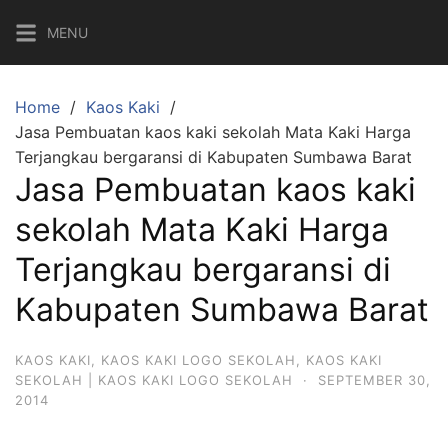
Skip
MENU
to
content
Home
Kaos Kaki
Jasa Pembuatan kaos kaki sekolah Mata Kaki Harga
Terjangkau bergaransi di Kabupaten Sumbawa Barat
Jasa Pembuatan kaos kaki
sekolah Mata Kaki Harga
Terjangkau bergaransi di
Kabupaten Sumbawa Barat
KAOS KAKI
,
KAOS KAKI LOGO SEKOLAH
,
KAOS KAKI
SEKOLAH | KAOS KAKI LOGO SEKOLAH
·
SEPTEMBER 30,
2014