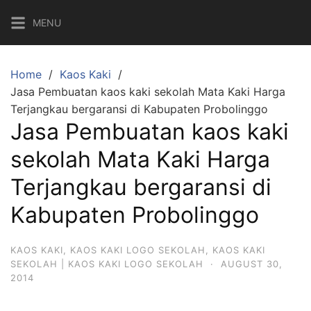
Skip
MENU
to
content
Home
Kaos Kaki
Jasa Pembuatan kaos kaki sekolah Mata Kaki Harga
Terjangkau bergaransi di Kabupaten Probolinggo
Jasa Pembuatan kaos kaki
sekolah Mata Kaki Harga
Terjangkau bergaransi di
Kabupaten Probolinggo
KAOS KAKI
,
KAOS KAKI LOGO SEKOLAH
,
KAOS KAKI
SEKOLAH | KAOS KAKI LOGO SEKOLAH
·
AUGUST 30,
2014