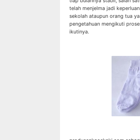
tiap bulannya stabil, salah s
telah menjelma jadi keperlua
sekolah ataupun orang tua y
pengetahuan mengikuti proses
ikutinya.