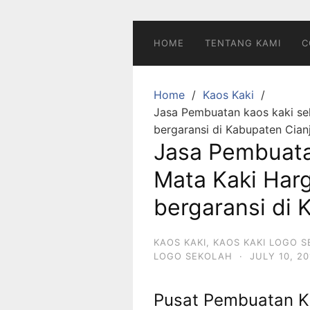
Skip
to
content
HOME
TENTANG KAMI
C
Home
Kaos Kaki
Jasa Pembuatan kaos kaki se
bergaransi di Kabupaten Cian
Jasa Pembuata
Mata Kaki Har
bergaransi di 
KAOS KAKI
,
KAOS KAKI LOGO 
LOGO SEKOLAH
·
JULY 10, 20
Pusat Pembuatan K