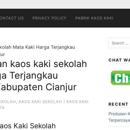
ONTACT US
PRIVACY POLICY
PABRIK KAOS KAKI
Search
kolah Mata Kaki Harga Terjangkau
for:
jur
CHAT W
n kaos kaki sekolah
ga Terjangkau
Kabupaten Cianjur
SEKOLAH
,
KAOS KAKI SEKOLAH | KAOS KAKI
RECENT
14
Produsen 
Terpercay
aos Kaki Sekolah