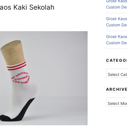
Grosir Kaos
aos Kaki Sekolah
Custom Des
Grosir Kaos
Custom Des
Grosir Kaos
Custom Des
CATEGO
Categories
ARCHIV
Archives