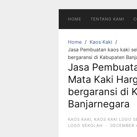
Skip
to
content
HOME
TENTANG KAMI
C
Home
Kaos Kaki
Jasa Pembuatan kaos kaki se
bergaransi di Kabupaten Banj
Jasa Pembuata
Mata Kaki Har
bergaransi di
Banjarnegara
KAOS KAKI
,
KAOS KAKI LOGO 
LOGO SEKOLAH
·
DECEMBER 4