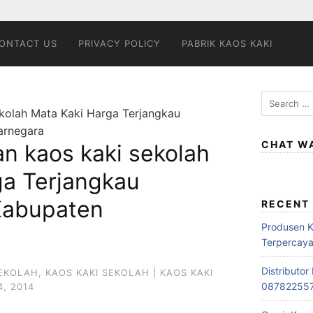
ONTACT US
PRIVACY POLICY
PABRIK KAOS KAKI
Search
kolah Mata Kaki Harga Terjangkau
for:
arnegara
CHAT W
n kaos kaki sekolah
ga Terjangkau
 Kabupaten
RECENT
Produsen 
Terpercay
Distributo
SEKOLAH
,
KAOS KAKI SEKOLAH | KAOS KAKI
08782255
, 2014