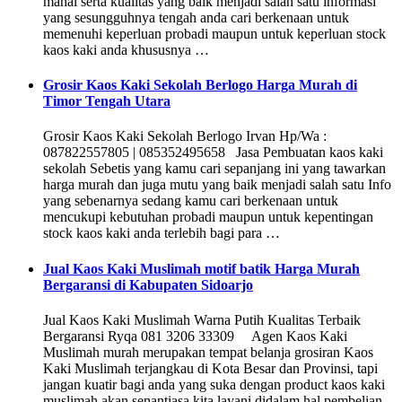
mahal serta kualitas yang baik menjadi salah satu informasi
yang sesungguhnya tengah anda cari berkenaan untuk
memenuhi keperluan probadi maupun untuk keperluan stock
kaos kaki anda khususnya …
Grosir Kaos Kaki Sekolah Berlogo Harga Murah di
Timor Tengah Utara
Grosir Kaos Kaki Sekolah Berlogo Irvan Hp/Wa :
087822557805 | 085352495658 Jasa Pembuatan kaos kaki
sekolah Sebetis yang kamu cari sepanjang ini yang tawarkan
harga murah dan juga mutu yang baik menjadi salah satu Info
yang sebenarnya sedang kamu cari berkenaan untuk
mencukupi kebutuhan probadi maupun untuk kepentingan
stock kaos kaki anda terlebih bagi para …
Jual Kaos Kaki Muslimah motif batik Harga Murah
Bergaransi di Kabupaten Sidoarjo
Jual Kaos Kaki Muslimah Warna Putih Kualitas Terbaik
Bergaransi Ryqa 081 3206 33309 Agen Kaos Kaki
Muslimah murah merupakan tempat belanja grosiran Kaos
Kaki Muslimah terjangkau di Kota Besar dan Provinsi, tapi
jangan kuatir bagi anda yang suka dengan product kaos kaki
muslimah akan senantiasa kita layani didalam hal pembelian