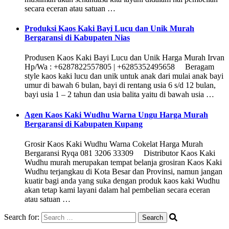
secara eceran atau satuan …
Produksi Kaos Kaki Bayi Lucu dan Unik Murah
Bergaransi di Kabupaten Nias
Produsen Kaos Kaki Bayi Lucu dan Unik Harga Murah Irvan
Hp/Wa : +6287822557805 | +6285352495658 Beragam
style kaos kaki lucu dan unik untuk anak dari mulai anak bayi
umur di bawah 6 bulan, bayi di rentang usia 6 s/d 12 bulan,
bayi usia 1 – 2 tahun dan usia balita yaitu di bawah usia …
Agen Kaos Kaki Wudhu Warna Ungu Harga Murah
Bergaransi di Kabupaten Kupang
Grosir Kaos Kaki Wudhu Warna Cokelat Harga Murah
Bergaransi Ryqa 081 3206 33309 Distributor Kaos Kaki
Wudhu murah merupakan tempat belanja grosiran Kaos Kaki
Wudhu terjangkau di Kota Besar dan Provinsi, namun jangan
kuatir bagi anda yang suka dengan produk kaos kaki Wudhu
akan tetap kami layani dalam hal pembelian secara eceran
atau satuan …
Search for: