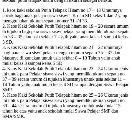
sekolah putih telapak hitam dengan ukuran sebagai berikut:
1. kaos kaki sekolah Putih Telapak Hitam no 17 – 18 Umumnya
cocok bagi anak pelajar siswa siswi TK dan SD kelas 1 dan 2 yang
menggunakan ukuran sepatu nomer 31 s/d 33.
2. Kaos Kaki Sekolah Putih Telapak hitam no 19 – 20 secara umum
di tujukan bagi para siswa siswi pelajar yang memiliki ukuran sepatu
no 33 – 35 atau usia sekitar 7 – 8 th yaitu anak kelas 1 sampai kelas
3 SD.
3. Kaos Kaki Sekolah Putih Telapak hitam no 21 – 22 umumnya
bagi para siswa siswi pelajar dengan ukuran sepatu 35 – 37 dan
biasanya di gunakan untuk usia sekitar 8 – 10 Tahun yaitu anak
mulai kelas 3 sampai kelas 5 SD.
4. Kaos Kaki Sekolah Putih Telapak hitam no 23 – 24 Ukuran jenis
ini untuk para Pelajar siswa siswi yang memiliki ukuran sepatu no
37 – 39 secara umum di tujukan khususnya untuk usia sekitar 11 –
14 Tahun yaitu anak mulai kelas 4 SD sampai dengan Siswa Pelajar
SMP.
5. Kaos Kaki Sekolah Putih Telapak hitam no 25 – 26 Ukuran jenis
ini untuk para Pelajar siswa siswi yang memiliki ukuran sepatu no
39 – 44 secara umum di tujukan khususnya untuk usia mulai 15
tahun ke atas yaitu anak sekolah mulai Siswa Pelajar SMP dan
SMA/SMK.