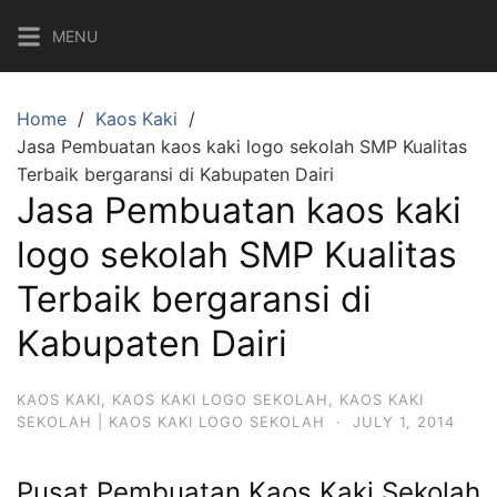
Skip
MENU
to
content
Home
Kaos Kaki
Jasa Pembuatan kaos kaki logo sekolah SMP Kualitas
Terbaik bergaransi di Kabupaten Dairi
Jasa Pembuatan kaos kaki
logo sekolah SMP Kualitas
Terbaik bergaransi di
Kabupaten Dairi
KAOS KAKI
,
KAOS KAKI LOGO SEKOLAH
,
KAOS KAKI
SEKOLAH | KAOS KAKI LOGO SEKOLAH
·
JULY 1, 2014
Pusat Pembuatan Kaos Kaki Sekolah