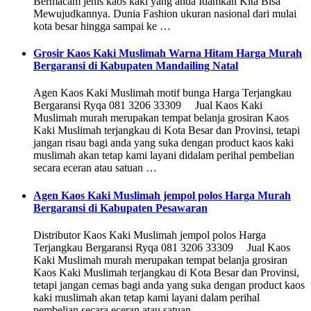
Bermacam jenis kaos kaki yang anda Idamkan Kita Bisa
Mewujudkannya. Dunia Fashion ukuran nasional dari mulai
kota besar hingga sampai ke …
Grosir Kaos Kaki Muslimah Warna Hitam Harga Murah
Bergaransi di Kabupaten Mandailing Natal
Agen Kaos Kaki Muslimah motif bunga Harga Terjangkau
Bergaransi Ryqa 081 3206 33309 Jual Kaos Kaki
Muslimah murah merupakan tempat belanja grosiran Kaos
Kaki Muslimah terjangkau di Kota Besar dan Provinsi, tetapi
jangan risau bagi anda yang suka dengan product kaos kaki
muslimah akan tetap kami layani didalam perihal pembelian
secara eceran atau satuan …
Agen Kaos Kaki Muslimah jempol polos Harga Murah
Bergaransi di Kabupaten Pesawaran
Distributor Kaos Kaki Muslimah jempol polos Harga
Terjangkau Bergaransi Ryqa 081 3206 33309 Jual Kaos
Kaki Muslimah murah merupakan tempat belanja grosiran
Kaos Kaki Muslimah terjangkau di Kota Besar dan Provinsi,
tetapi jangan cemas bagi anda yang suka dengan product kaos
kaki muslimah akan tetap kami layani dalam perihal
pembelian secara eceran atau satuan …