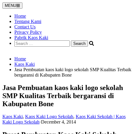
Skip
MENU
to
content
Home
Tentang Kami
Contact Us
Privacy Policy
Pabrik Kaos Kaki
Search
for:
Home
Kaos Kaki
Jasa Pembuatan kaos kaki logo sekolah SMP Kualitas Terbaik
bergaransi di Kabupaten Bone
Jasa Pembuatan kaos kaki logo sekolah
SMP Kualitas Terbaik bergaransi di
Kabupaten Bone
Kaos Kaki
,
Kaos Kaki Logo Sekolah
,
Kaos Kaki Sekolah | Kaos
Kaki Logo Sekolah
·
December 4, 2014