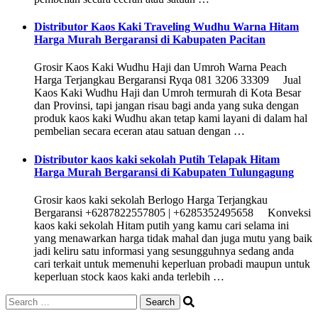
Distributor Kaos Kaki Traveling Wudhu Warna Hitam
Harga Murah Bergaransi di Kabupaten Pacitan
Grosir Kaos Kaki Wudhu Haji dan Umroh Warna Peach
Harga Terjangkau Bergaransi Ryqa 081 3206 33309 Jual
Kaos Kaki Wudhu Haji dan Umroh termurah di Kota Besar
dan Provinsi, tapi jangan risau bagi anda yang suka dengan
produk kaos kaki Wudhu akan tetap kami layani di dalam hal
pembelian secara eceran atau satuan dengan …
Distributor kaos kaki sekolah Putih Telapak Hitam
Harga Murah Bergaransi di Kabupaten Tulungagung
Grosir kaos kaki sekolah Berlogo Harga Terjangkau
Bergaransi +6287822557805 | +6285352495658 Konveksi
kaos kaki sekolah Hitam putih yang kamu cari selama ini
yang menawarkan harga tidak mahal dan juga mutu yang baik
jadi keliru satu informasi yang sesungguhnya sedang anda
cari terkait untuk memenuhi keperluan probadi maupun untuk
keperluan stock kaos kaki anda terlebih …
Search
for: