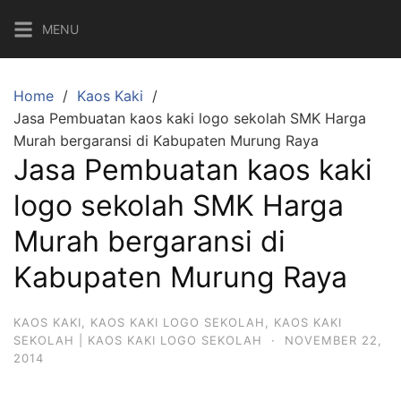
Skip
MENU
to
content
Home
Kaos Kaki
Jasa Pembuatan kaos kaki logo sekolah SMK Harga
Murah bergaransi di Kabupaten Murung Raya
Jasa Pembuatan kaos kaki
logo sekolah SMK Harga
Murah bergaransi di
Kabupaten Murung Raya
KAOS KAKI
,
KAOS KAKI LOGO SEKOLAH
,
KAOS KAKI
SEKOLAH | KAOS KAKI LOGO SEKOLAH
·
NOVEMBER 22,
2014