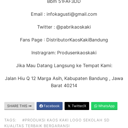
Bbm 51FAF3DD
Email : infokagusti@gmail.com
Twitter : @pabrikaoskaki
Fans Page : DistributorKaosKakiBandung
Instragram: Produsenkaoskaki
Jika Mau Datang Langsung ke Tempat Kami:
Jalan Hiu Q 12 Marga Asih, Kabupaten Bandung , Jawa
Barat 40214
SHARE THIS
Facebook
Twitter/X
WhatsApp
TAGS:
#PRODUKSI KAOS KAKI LOGO SEKOLAH SD
KUALITAS TERBAIK BERGARANSI