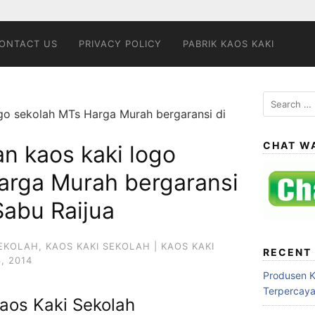
ONTACT US
PRIVACY POLICY
PABRIK KAOS KAKI
Search
go sekolah MTs Harga Murah bergaransi di
for:
CHAT W
n kaos kaki logo
arga Murah bergaransi
Sabu Raijua
SEKOLAH
,
KAOS KAKI SEKOLAH | KAOS KAKI
RECENT
, 2014
Produsen 
Terpercay
aos Kaki Sekolah