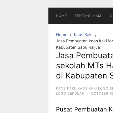
Skip
to
content
HOME
TENTANG KAMI
C
Home
Kaos Kaki
Jasa Pembuatan kaos kaki lo
Kabupaten Sabu Raijua
Jasa Pembuata
sekolah MTs H
di Kabupaten 
KAOS KAKI
,
KAOS KAKI LOGO 
LOGO SEKOLAH
·
OCTOBER 16
Pusat Pembuatan K