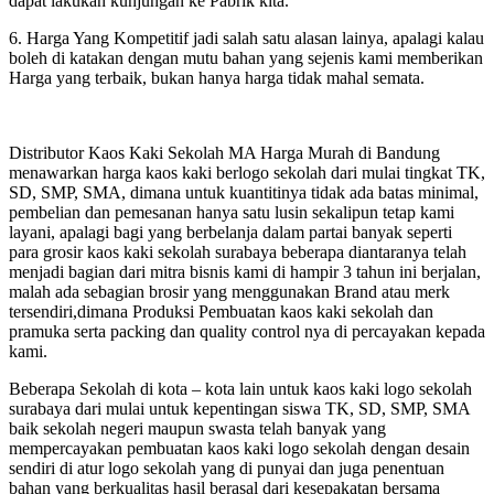
dapat lakukan kunjungan ke Pabrik kita.
6. Harga Yang Kompetitif jadi salah satu alasan lainya, apalagi kalau
boleh di katakan dengan mutu bahan yang sejenis kami memberikan
Harga yang terbaik, bukan hanya harga tidak mahal semata.
Distributor Kaos Kaki Sekolah MA Harga Murah di Bandung
menawarkan harga kaos kaki berlogo sekolah dari mulai tingkat TK,
SD, SMP, SMA, dimana untuk kuantitinya tidak ada batas minimal,
pembelian dan pemesanan hanya satu lusin sekalipun tetap kami
layani, apalagi bagi yang berbelanja dalam partai banyak seperti
para grosir kaos kaki sekolah surabaya beberapa diantaranya telah
menjadi bagian dari mitra bisnis kami di hampir 3 tahun ini berjalan,
malah ada sebagian brosir yang menggunakan Brand atau merk
tersendiri,dimana Produksi Pembuatan kaos kaki sekolah dan
pramuka serta packing dan quality control nya di percayakan kepada
kami.
Beberapa Sekolah di kota – kota lain untuk kaos kaki logo sekolah
surabaya dari mulai untuk kepentingan siswa TK, SD, SMP, SMA
baik sekolah negeri maupun swasta telah banyak yang
mempercayakan pembuatan kaos kaki logo sekolah dengan desain
sendiri di atur logo sekolah yang di punyai dan juga penentuan
bahan yang berkualitas hasil berasal dari kesepakatan bersama