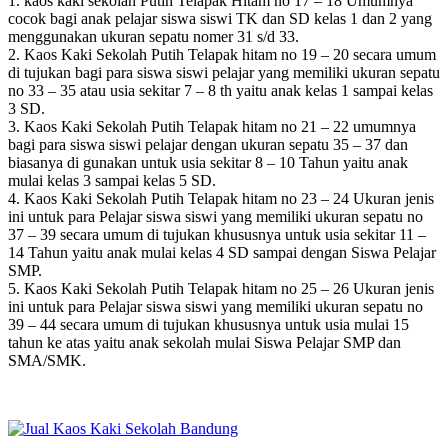
1. kaos kaki sekolah Putih Telapak Hitam no 17 – 18 Umumnya
cocok bagi anak pelajar siswa siswi TK dan SD kelas 1 dan 2 yang
menggunakan ukuran sepatu nomer 31 s/d 33.
2. Kaos Kaki Sekolah Putih Telapak hitam no 19 – 20 secara umum
di tujukan bagi para siswa siswi pelajar yang memiliki ukuran sepatu
no 33 – 35 atau usia sekitar 7 – 8 th yaitu anak kelas 1 sampai kelas
3 SD.
3. Kaos Kaki Sekolah Putih Telapak hitam no 21 – 22 umumnya
bagi para siswa siswi pelajar dengan ukuran sepatu 35 – 37 dan
biasanya di gunakan untuk usia sekitar 8 – 10 Tahun yaitu anak
mulai kelas 3 sampai kelas 5 SD.
4. Kaos Kaki Sekolah Putih Telapak hitam no 23 – 24 Ukuran jenis
ini untuk para Pelajar siswa siswi yang memiliki ukuran sepatu no
37 – 39 secara umum di tujukan khususnya untuk usia sekitar 11 –
14 Tahun yaitu anak mulai kelas 4 SD sampai dengan Siswa Pelajar
SMP.
5. Kaos Kaki Sekolah Putih Telapak hitam no 25 – 26 Ukuran jenis
ini untuk para Pelajar siswa siswi yang memiliki ukuran sepatu no
39 – 44 secara umum di tujukan khususnya untuk usia mulai 15
tahun ke atas yaitu anak sekolah mulai Siswa Pelajar SMP dan
SMA/SMK.