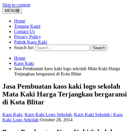
Skip to content
MENU
Home
Tentang Kami
Contact Us
Privacy Policy
Pabrik Kaos Kaki
Search for:
Home
Kaos Kaki
Jasa Pembuatan kaos kaki logo sekolah Mata Kaki Harga
Terjangkau bergaransi di Kota Blitar
Jasa Pembuatan kaos kaki logo sekolah
Mata Kaki Harga Terjangkau bergaransi
di Kota Blitar
Kaos Kaki
,
Kaos Kaki Logo Sekolah
,
Kaos Kaki Sekolah | Kaos
Kaki Logo Sekolah
·
October 28, 2014