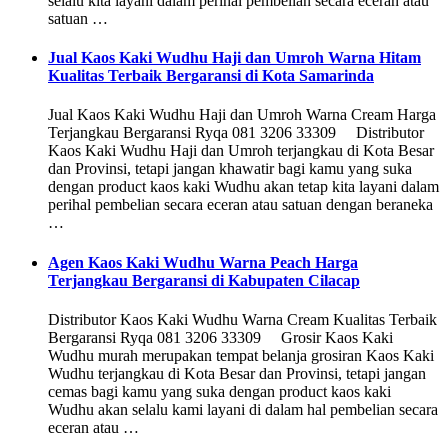
selalu kita layani dalam perihal pembelian secara eceran atau
satuan …
Jual Kaos Kaki Wudhu Haji dan Umroh Warna Hitam
Kualitas Terbaik Bergaransi di Kota Samarinda
Jual Kaos Kaki Wudhu Haji dan Umroh Warna Cream Harga
Terjangkau Bergaransi Ryqa 081 3206 33309 Distributor
Kaos Kaki Wudhu Haji dan Umroh terjangkau di Kota Besar
dan Provinsi, tetapi jangan khawatir bagi kamu yang suka
dengan product kaos kaki Wudhu akan tetap kita layani dalam
perihal pembelian secara eceran atau satuan dengan beraneka
…
Agen Kaos Kaki Wudhu Warna Peach Harga
Terjangkau Bergaransi di Kabupaten Cilacap
Distributor Kaos Kaki Wudhu Warna Cream Kualitas Terbaik
Bergaransi Ryqa 081 3206 33309 Grosir Kaos Kaki
Wudhu murah merupakan tempat belanja grosiran Kaos Kaki
Wudhu terjangkau di Kota Besar dan Provinsi, tetapi jangan
cemas bagi kamu yang suka dengan product kaos kaki
Wudhu akan selalu kami layani di dalam hal pembelian secara
eceran atau …