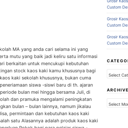
Grosir Kaos
Custom Des
Grosir Kaos
Custom Des
Grosir Kaos
Custom Des
kolah MA yang anda cari selama ini yang
rta mutu yang baik jadi keliru satu informasi
CATEGO
ri berkaitan untuk mencukupi kebutuhan
Categories
ingan stock kaos kaki kamu khususnya bagi
 kaos kaki sekolah khususnya, bukan cuma
 peneriamaan siswa -siswi baru di th. ajaran
ARCHIV
periode bulan mei hingga bersama Juli, di
kolah dan pramuka mengalami peningkatan
Archives
gkan bulan – bulan lainnya, namum jikalau
sa, permintaan dan kebutuhan kaos kaki
 salah satu Alasannya adalah produk kaos kaki
eperluan Pokok bagi para pelajar siswa -