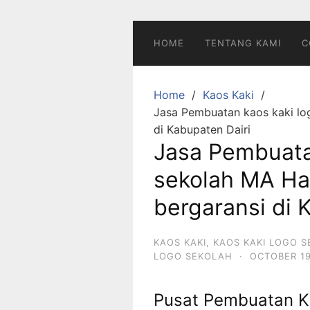
Skip
to
content
HOME
TENTANG KAMI
C
Home
Kaos Kaki
Jasa Pembuatan kaos kaki lo
di Kabupaten Dairi
Jasa Pembuata
sekolah MA Ha
bergaransi di 
KAOS KAKI
,
KAOS KAKI LOGO 
LOGO SEKOLAH
·
OCTOBER 19
Pusat Pembuatan K