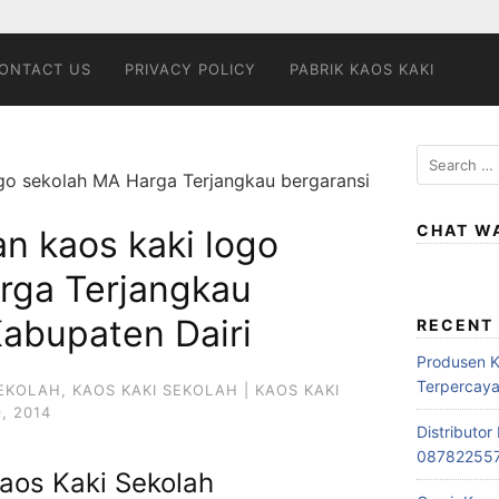
ONTACT US
PRIVACY POLICY
PABRIK KAOS KAKI
Search
go sekolah MA Harga Terjangkau bergaransi
for:
CHAT W
n kaos kaki logo
rga Terjangkau
Kabupaten Dairi
RECENT
Produsen 
Terpercay
SEKOLAH
,
KAOS KAKI SEKOLAH | KAOS KAKI
, 2014
Distributo
08782255
aos Kaki Sekolah