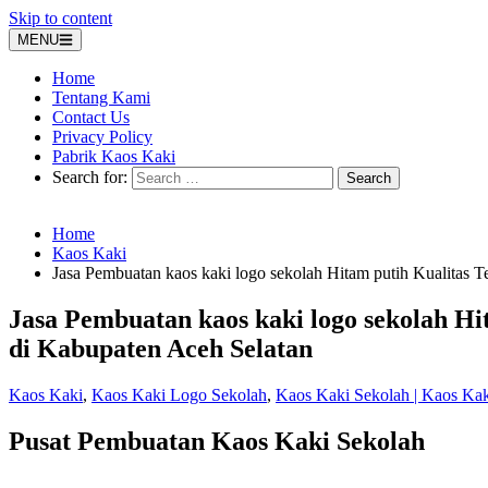
Skip to content
MENU
Home
Tentang Kami
Contact Us
Privacy Policy
Pabrik Kaos Kaki
Search for:
Home
Kaos Kaki
Jasa Pembuatan kaos kaki logo sekolah Hitam putih Kualitas T
Jasa Pembuatan kaos kaki logo sekolah Hi
di Kabupaten Aceh Selatan
Kaos Kaki
,
Kaos Kaki Logo Sekolah
,
Kaos Kaki Sekolah | Kaos Ka
Pusat Pembuatan Kaos Kaki Sekolah