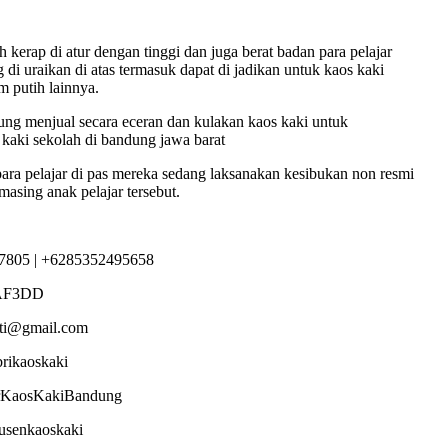
kerap di atur dengan tinggi dan juga berat badan para pelajar
di uraikan di atas termasuk dapat di jadikan untuk kaos kaki
m putih lainnya.
ng menjual secara eceran dan kulakan kaos kaki untuk
s kaki sekolah di bandung jawa barat
para pelajar di pas mereka sedang laksanakan kesibukan non resmi
asing anak pelajar tersebut.
7805 | +6285352495658
AF3DD
sti@gmail.com
brikaoskaki
torKaosKakiBandung
dusenkaoskaki