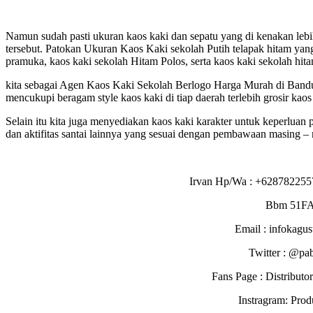
Namun sudah pasti ukuran kaos kaki dan sepatu yang di kenakan lebih 
tersebut. Patokan Ukuran Kaos Kaki sekolah Putih telapak hitam yang 
pramuka, kaos kaki sekolah Hitam Polos, serta kaos kaki sekolah hita
kita sebagai Agen Kaos Kaki Sekolah Berlogo Harga Murah di Bandu
mencukupi beragam style kaos kaki di tiap daerah terlebih grosir kao
Selain itu kita juga menyediakan kaos kaki karakter untuk keperluan 
dan aktifitas santai lainnya yang sesuai dengan pembawaan masing – m
Irvan Hp/Wa : +628782255
Bbm 51F
Email : infokagu
Twitter : @pa
Fans Page : Distribu
Instragram: Pro