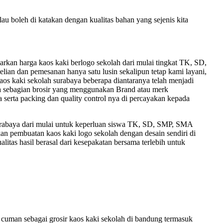
lau boleh di katakan dengan kualitas bahan yang sejenis kita
kan harga kaos kaki berlogo sekolah dari mulai tingkat TK, SD,
lian dan pemesanan hanya satu lusin sekalipun tetap kami layani,
 kaos kaki sekolah surabaya beberapa diantaranya telah menjadi
 ada sebagian brosir yang menggunakan Brand atau merk
 serta packing dan quality control nya di percayakan kepada
 surabaya dari mulai untuk keperluan siswa TK, SD, SMP, SMA
n pembuatan kaos kaki logo sekolah dengan desain sendiri di
litas hasil berasal dari kesepakatan bersama terlebih untuk
uman sebagai grosir kaos kaki sekolah di bandung termasuk