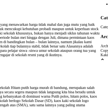
Cat
i yang menawarkan harga tidak mahal dan juga mutu yang baik
Cate
untuk mencukupi kebutuhan probadi maupun untuk keperluan stock
ki sekolah khususnya, bukan hanya menjadi siklus tahunan waktu
Arc
 periode bulan mei hingga dengan Juli, dimana permintaan kaos
m di bandingkan bulan – bulan lainnya, namum jikalau kami
Arch
lah tiap bulannya stabil, tidak benar satu Alasannya adalah
para pelajar siswa -siswa umur sekolah ataupun orang tua yang
Copy
gajar di sekolah resmi yang di ikutinya.
Kaki
sekolah Hitam putih harga murah di bandung, merupakan salah
aya secara segera maupun tidak langsung kita bisa beradu untuk
ang kebanyakan di dominasi warna Putih polos, hitam polos, kaos
ekolah berlogo Sekolah Dasar (SD), kaos kaki sekolah logo
engah atas (SMA), satu sama lainnya yang paling utama