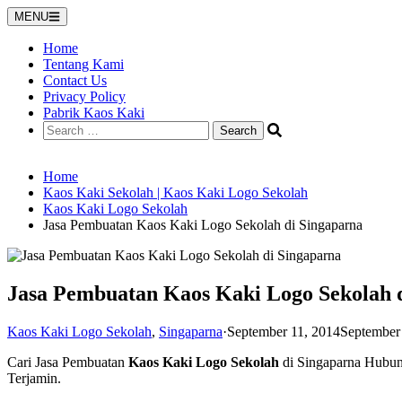
Skip
MENU
to
content
Home
Tentang Kami
Contact Us
Privacy Policy
Pabrik Kaos Kaki
Search
for:
Home
Kaos Kaki Sekolah | Kaos Kaki Logo Sekolah
Kaos Kaki Logo Sekolah
Jasa Pembuatan Kaos Kaki Logo Sekolah di Singaparna
Jasa Pembuatan Kaos Kaki Logo Sekolah 
Kaos Kaki Logo Sekolah
,
Singaparna
·
September 11, 2014
September
Cari Jasa Pembuatan
Kaos Kaki Logo Sekolah
di Singaparna Hubun
Terjamin.