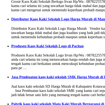
Grosir Kaos Kaki Sekolah Berlogo Irvan Hp/Wa : 0878225578
kamu cari selama ini yang tawarkan harga tidak mahal dan jug
kamu cari mengenai untuk memenuhi keperluan probadi maupun 
Distributor Kaos Kaki Sekolah Logo Harga Murah di Ma
Distributor Kaos Kaki Sekolah Logo Harga Murah Vendor kaos
tawarkan harga tidak mahal dan juga kualitas yang baik jadi t
untuk memenuhi kebutuhan probadi maupun untuk keperluan st
Produsen Kaos Kaki Sekolah Logo di Pacitan
Produsen Kaos Kaki Sekolah Logo Irvan Hp/Wa : 0878225578
anda cari selama ini yang menawarkan harga rendah dan juga m
tengah kamu cari berkaitan untuk mencukupi kebutuhan probadi
para pe …
Jasa Pembuatan kaos kaki sekolah SMK Harga Murah di
Jual kaos kaki sekolah SD Harga Murah di Kabupaten Kotaw
Jasa Pembuatan kaos kaki sekolah SMK yang kamu cari sepanj
jadi tidak benar satu Info yang memang tengah kamu cari be
Pabrik kaos kaki sekolah Mata Kaki Murah Bergaransi d