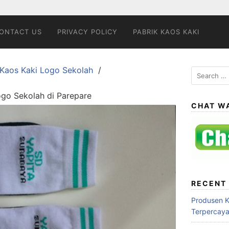
ONTACT US
PRIVACY POLICY
PABRIK KAOS KAKI
 Kaos Kaki Logo Sekolah
Search
for:
go Sekolah di Parepare
CHAT W
RECENT
Produsen 
Terpercay