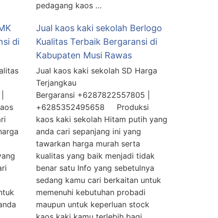
pedagang kaos …
SMK
Jual kaos kaki sekolah Berlogo
si di
Kualitas Terbaik Bergaransi di
Kabupaten Musi Rawas
litas
Jual kaos kaki sekolah SD Harga
Terjangkau
|
Bergaransi +6287822557805 |
aos
+6285352495658 Produksi
ri
kaos kaki sekolah Hitam putih yang
harga
anda cari sepanjang ini yang
tawarkan harga murah serta
yang
kualitas yang baik menjadi tidak
ri
benar satu Info yang sebetulnya
sedang kamu cari berkaitan untuk
ntuk
memenuhi kebutuhan probadi
 anda
maupun untuk keperluan stock
kaos kaki kamu terlebih bagi …