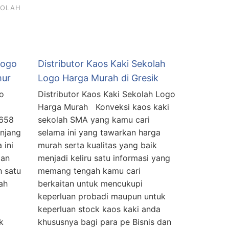
KOLAH
Logo
Distributor Kaos Kaki Sekolah
mur
Logo Harga Murah di Gresik
o
Distributor Kaos Kaki Sekolah Logo
Harga Murah Konveksi kaos kaki
5658
sekolah SMA yang kamu cari
anjang
selama ini yang tawarkan harga
 ini
murah serta kualitas yang baik
dan
menjadi keliru satu informasi yang
h satu
memang tengah kamu cari
ah
berkaitan untuk mencukupi
keperluan probadi maupun untuk
keperluan stock kaos kaki anda
k
khususnya bagi para pe Bisnis dan