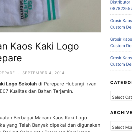
Distributo
08782255
Grosir Kaos
Custom Des
Grosir Kaos
n Kaos Kaki Logo
Custom Des
epare
Grosir Kaos
Custom Des
REPARE
·
SEPTEMBER 4, 2014
CATEGO
ki Logo Sekolah
di Parepare Hubungi Irvan
8E07
Kualitas dan Bahan Terjamin.
Categories
ARCHIV
uatan Berbagai Macam Kaos Kaki Logo
Archives
ka yang Telah Banyak dipakai dan digunakan