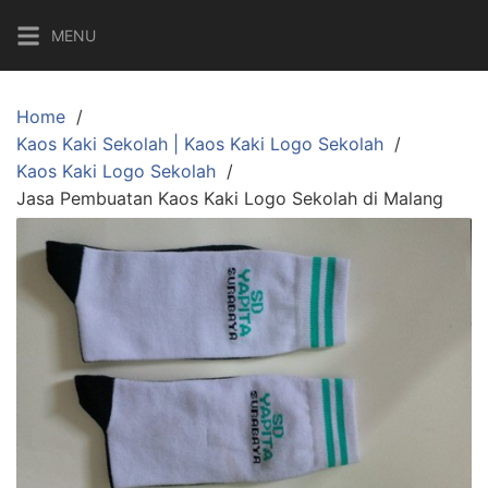
Skip
MENU
to
content
Home
Kaos Kaki Sekolah | Kaos Kaki Logo Sekolah
Kaos Kaki Logo Sekolah
Jasa Pembuatan Kaos Kaki Logo Sekolah di Malang