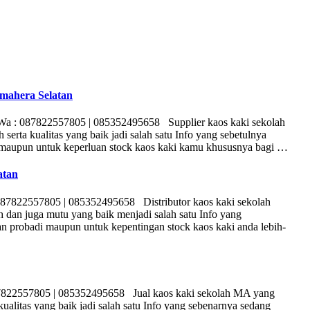
mahera Selatan
Wa : 087822557805 | 085352495658 Supplier kaos kaki sekolah
erta kualitas yang baik jadi salah satu Info yang sebetulnya
i maupun untuk keperluan stock kaos kaki kamu khususnya bagi …
atan
87822557805 | 085352495658 Distributor kaos kaki sekolah
dan juga mutu yang baik menjadi salah satu Info yang
n probadi maupun untuk kepentingan stock kaos kaki anda lebih-
7822557805 | 085352495658 Jual kaos kaki sekolah MA yang
ualitas yang baik jadi salah satu Info yang sebenarnya sedang