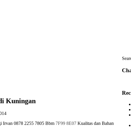
Sear
Cha
Rec
di Kuningan
2014
i Irvan 0878 2255 7805 Bbm
7F99 8E07
Kualitas dan Bahan