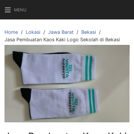
Skip
MENU
to
content
Home
Lokasi
Jawa Barat
Bekasi
Jasa Pembuatan Kaos Kaki Logo Sekolah di Bekasi