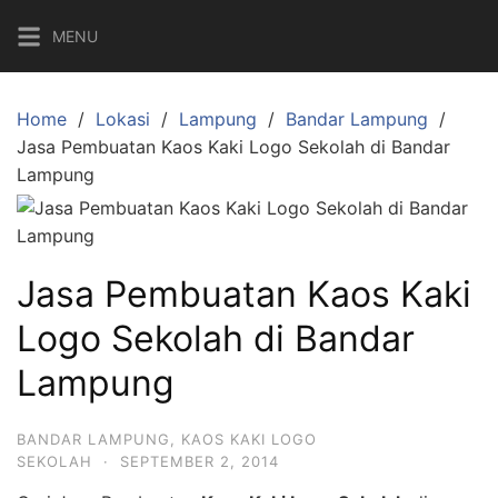
S
MENU
k
i
p
Home
Lokasi
Lampung
Bandar Lampung
t
Jasa Pembuatan Kaos Kaki Logo Sekolah di Bandar
o
Lampung
c
o
n
t
Jasa Pembuatan Kaos Kaki
e
n
Logo Sekolah di Bandar
t
Lampung
BANDAR LAMPUNG
,
KAOS KAKI LOGO
SEKOLAH
·
SEPTEMBER 2, 2014