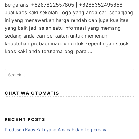
Bergaransi +6287822557805 | +6285352495658
Jual kaos kaki sekolah Logo yang anda cari sepanjang
ini yang menawarkan harga rendah dan juga kualitas
yang baik jadi salah satu informasi yang memang
sedang anda cari berkaitan untuk memenuhi
kebutuhan probadi maupun untuk kepentingan stock
kaos kaki anda terutama bagi para …
S
e
a
r
CHAT WA OTOMATIS
c
h
f
RECENT POSTS
o
r
Produsen Kaos Kaki yang Amanah dan Terpercaya
: