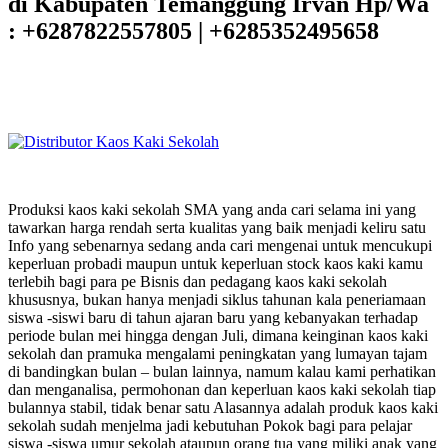
di Kabupaten Temanggung Irvan Hp/Wa
: +6287822557805 | +6285352495658
Produksi kaos kaki sekolah SMA yang anda cari selama ini yang
tawarkan harga rendah serta kualitas yang baik menjadi keliru satu
Info yang sebenarnya sedang anda cari mengenai untuk mencukupi
keperluan probadi maupun untuk keperluan stock kaos kaki kamu
terlebih bagi para pe Bisnis dan pedagang kaos kaki sekolah
khususnya, bukan hanya menjadi siklus tahunan kala peneriamaan
siswa -siswi baru di tahun ajaran baru yang kebanyakan terhadap
periode bulan mei hingga dengan Juli, dimana keinginan kaos kaki
sekolah dan pramuka mengalami peningkatan yang lumayan tajam
di bandingkan bulan – bulan lainnya, namum kalau kami perhatikan
dan menganalisa, permohonan dan keperluan kaos kaki sekolah tiap
bulannya stabil, tidak benar satu Alasannya adalah produk kaos kaki
sekolah sudah menjelma jadi kebutuhan Pokok bagi para pelajar
siswa -siswa umur sekolah ataupun orang tua yang miliki anak yang