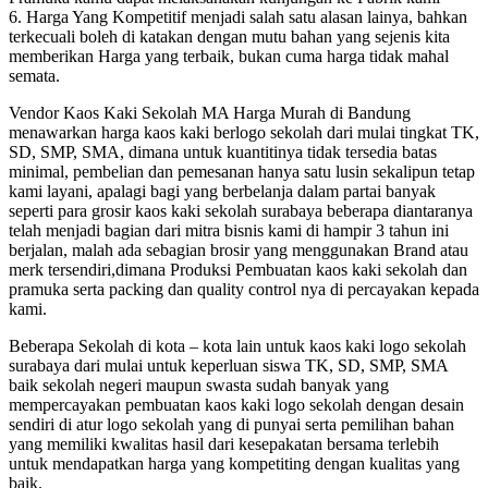
6. Harga Yang Kompetitif menjadi salah satu alasan lainya, bahkan
terkecuali boleh di katakan dengan mutu bahan yang sejenis kita
memberikan Harga yang terbaik, bukan cuma harga tidak mahal
semata.
Vendor Kaos Kaki Sekolah MA Harga Murah di Bandung
menawarkan harga kaos kaki berlogo sekolah dari mulai tingkat TK,
SD, SMP, SMA, dimana untuk kuantitinya tidak tersedia batas
minimal, pembelian dan pemesanan hanya satu lusin sekalipun tetap
kami layani, apalagi bagi yang berbelanja dalam partai banyak
seperti para grosir kaos kaki sekolah surabaya beberapa diantaranya
telah menjadi bagian dari mitra bisnis kami di hampir 3 tahun ini
berjalan, malah ada sebagian brosir yang menggunakan Brand atau
merk tersendiri,dimana Produksi Pembuatan kaos kaki sekolah dan
pramuka serta packing dan quality control nya di percayakan kepada
kami.
Beberapa Sekolah di kota – kota lain untuk kaos kaki logo sekolah
surabaya dari mulai untuk keperluan siswa TK, SD, SMP, SMA
baik sekolah negeri maupun swasta sudah banyak yang
mempercayakan pembuatan kaos kaki logo sekolah dengan desain
sendiri di atur logo sekolah yang di punyai serta pemilihan bahan
yang memiliki kwalitas hasil dari kesepakatan bersama terlebih
untuk mendapatkan harga yang kompetiting dengan kualitas yang
baik.