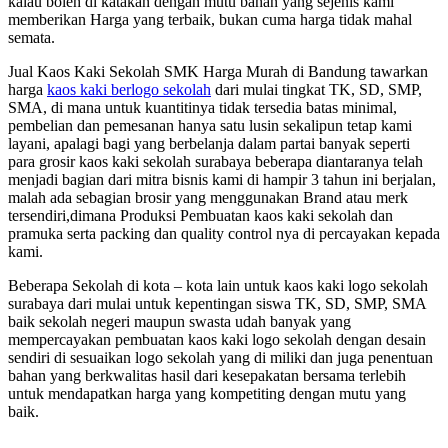
kalau boleh di katakan dengan mutu bahan yang sejenis kami
memberikan Harga yang terbaik, bukan cuma harga tidak mahal
semata.
Jual Kaos Kaki Sekolah SMK Harga Murah di Bandung tawarkan
harga
kaos kaki berlogo sekolah
dari mulai tingkat TK, SD, SMP,
SMA, di mana untuk kuantitinya tidak tersedia batas minimal,
pembelian dan pemesanan hanya satu lusin sekalipun tetap kami
layani, apalagi bagi yang berbelanja dalam partai banyak seperti
para grosir kaos kaki sekolah surabaya beberapa diantaranya telah
menjadi bagian dari mitra bisnis kami di hampir 3 tahun ini berjalan,
malah ada sebagian brosir yang menggunakan Brand atau merk
tersendiri,dimana Produksi Pembuatan kaos kaki sekolah dan
pramuka serta packing dan quality control nya di percayakan kepada
kami.
Beberapa Sekolah di kota – kota lain untuk kaos kaki logo sekolah
surabaya dari mulai untuk kepentingan siswa TK, SD, SMP, SMA
baik sekolah negeri maupun swasta udah banyak yang
mempercayakan pembuatan kaos kaki logo sekolah dengan desain
sendiri di sesuaikan logo sekolah yang di miliki dan juga penentuan
bahan yang berkwalitas hasil dari kesepakatan bersama terlebih
untuk mendapatkan harga yang kompetiting dengan mutu yang
baik.