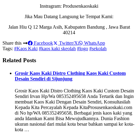
Instragram: Produsenkaoskaki
Jika Mau Datang Langsung ke Tempat Kami:
Jalan Hiu Q 12 Marga Asih, Kabupaten Bandung , Jawa Barat
40214
Share this
Facebook
Twitter/X
WhatsApp
Tags:
#Kaos Kaki
#kaos kaki skeolah
#logo
#sekolah
Related Posts
Grosir Kaos Kaki Distro Clothing Kaos Kaki Custom
Desain Sendiri di Sijunjung
Grosir Kaos Kaki Distro Clothing Kaos Kaki Custom Desain
Sendiri Irvan Hp/Wa 085352495658 Anda Tertarik dan Ingin
membuat Kaos Kaki Dengan Desain Sendiri, Konsultasilah
Kepada Kita Percayalah Kepada KitaProsusenkaoskaki.com
di No hp/WA 085352495658, Berbagai jenis kaos kaki yang
anda Idamkan Kami Bisa Mewujudkannya. Dunia Fashion
ukuran nasional dari mulai kota besar bahkan sampai ke kota-
kota …