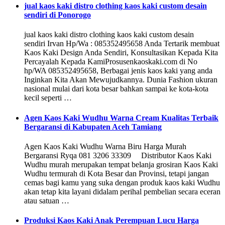
jual kaos kaki distro clothing kaos kaki custom desain
sendiri di Ponorogo
jual kaos kaki distro clothing kaos kaki custom desain
sendiri Irvan Hp/Wa : 085352495658 Anda Tertarik membuat
Kaos Kaki Design Anda Sendiri, Konsultasikan Kepada Kita
Percayalah Kepada KamiProsusenkaoskaki.com di No
hp/WA 085352495658, Berbagai jenis kaos kaki yang anda
Inginkan Kita Akan Mewujudkannya. Dunia Fashion ukuran
nasional mulai dari kota besar bahkan sampai ke kota-kota
kecil seperti …
Agen Kaos Kaki Wudhu Warna Cream Kualitas Terbaik
Bergaransi di Kabupaten Aceh Tamiang
Agen Kaos Kaki Wudhu Warna Biru Harga Murah
Bergaransi Ryqa 081 3206 33309 Distributor Kaos Kaki
Wudhu murah merupakan tempat belanja grosiran Kaos Kaki
Wudhu termurah di Kota Besar dan Provinsi, tetapi jangan
cemas bagi kamu yang suka dengan produk kaos kaki Wudhu
akan tetap kita layani didalam perihal pembelian secara eceran
atau satuan …
Produksi Kaos Kaki Anak Perempuan Lucu Harga