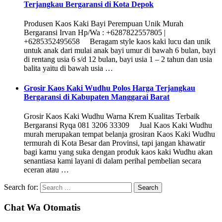
Terjangkau Bergaransi di Kota Depok
Produsen Kaos Kaki Bayi Perempuan Unik Murah
Bergaransi Irvan Hp/Wa : +6287822557805 |
+6285352495658 Beragam style kaos kaki lucu dan unik
untuk anak dari mulai anak bayi umur di bawah 6 bulan, bayi
di rentang usia 6 s/d 12 bulan, bayi usia 1 – 2 tahun dan usia
balita yaitu di bawah usia …
Grosir Kaos Kaki Wudhu Polos Harga Terjangkau
Bergaransi di Kabupaten Manggarai Barat
Grosir Kaos Kaki Wudhu Warna Krem Kualitas Terbaik
Bergaransi Ryqa 081 3206 33309 Jual Kaos Kaki Wudhu
murah merupakan tempat belanja grosiran Kaos Kaki Wudhu
termurah di Kota Besar dan Provinsi, tapi jangan khawatir
bagi kamu yang suka dengan produk kaos kaki Wudhu akan
senantiasa kami layani di dalam perihal pembelian secara
eceran atau …
Search for:
Chat Wa Otomatis