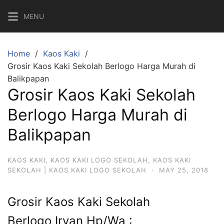
Skip
MENU
to
content
Home
Kaos Kaki
Grosir Kaos Kaki Sekolah Berlogo Harga Murah di
Balikpapan
Grosir Kaos Kaki Sekolah
Berlogo Harga Murah di
Balikpapan
KAOS KAKI
,
KAOS KAKI LOGO SEKOLAH
,
KAOS KAKI
SEKOLAH | KAOS KAKI LOGO SEKOLAH
·
MAY 25, 2018
Grosir Kaos Kaki Sekolah
Berlogo Irvan Hp/Wa :