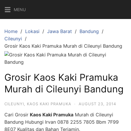
S
MENU
k
i
p
Home
Lokasi
Jawa Barat
Bandung
t
Cileunyi
o
Grosir Kaos Kaki Pramuka Murah di Cileunyi Bandung
c
o
n
t
Grosir Kaos Kaki Pramuka
e
n
Murah di Cileunyi Bandung
t
CILEUNYI
,
KAOS KAKI PRAMUKA
·
AUGUST 23, 2014
Cari Grosir
Kaos Kaki Pramuka
Murah di Cileunyi
Bandung Hubungi Irvan 0878 2255 7805 Bbm 7F99
8E07 Kualitas dan Bahan Terjamin.