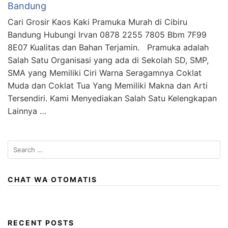
Bandung
Cari Grosir Kaos Kaki Pramuka Murah di Cibiru
Bandung Hubungi Irvan 0878 2255 7805 Bbm 7F99
8E07 Kualitas dan Bahan Terjamin. Pramuka adalah
Salah Satu Organisasi yang ada di Sekolah SD, SMP,
SMA yang Memiliki Ciri Warna Seragamnya Coklat
Muda dan Coklat Tua Yang Memiliki Makna dan Arti
Tersendiri. Kami Menyediakan Salah Satu Kelengkapan
Lainnya …
S
e
a
r
CHAT WA OTOMATIS
c
h
f
RECENT POSTS
o