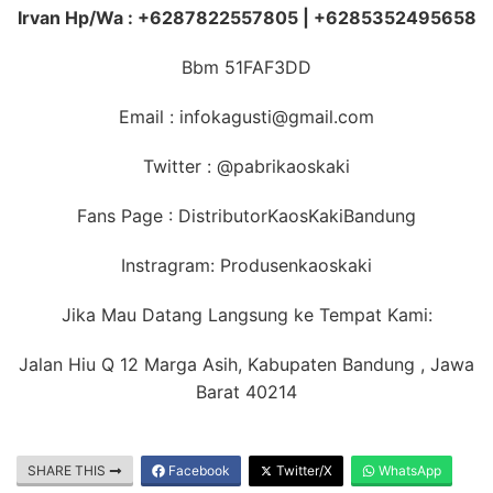
Irvan Hp/Wa : +6287822557805 | +6285352495658
Bbm 51FAF3DD
Email : infokagusti@gmail.com
Twitter : @pabrikaoskaki
Fans Page : DistributorKaosKakiBandung
Instragram: Produsenkaoskaki
Jika Mau Datang Langsung ke Tempat Kami:
Jalan Hiu Q 12 Marga Asih, Kabupaten Bandung , Jawa
Barat 40214
SHARE THIS
Facebook
Twitter/X
WhatsApp