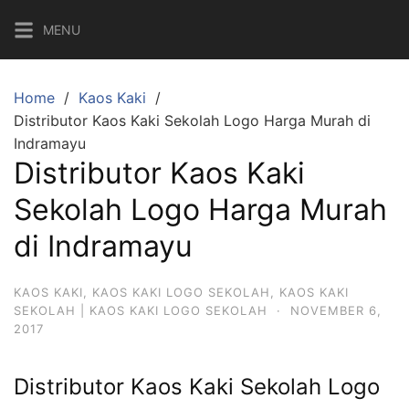
Skip
MENU
to
content
Home
Kaos Kaki
Distributor Kaos Kaki Sekolah Logo Harga Murah di
Indramayu
Distributor Kaos Kaki
Sekolah Logo Harga Murah
di Indramayu
KAOS KAKI
,
KAOS KAKI LOGO SEKOLAH
,
KAOS KAKI
SEKOLAH | KAOS KAKI LOGO SEKOLAH
·
NOVEMBER 6,
2017
Distributor Kaos Kaki Sekolah Logo