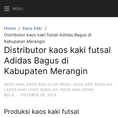
Skip
MENU
to
content
Home
Kaos Kaki
Distributor kaos kaki futsal Adidas Bagus di
Kabupaten Merangin
Distributor kaos kaki futsal
Adidas Bagus di
Kabupaten Merangin
KAOS KAKI
,
KAOS KAKI OLAH RAGA
,
KAOS KAKI SEKOLAH
| KAOS KAKI LOGO SEKOLAH
,
KAOS KAKI SEPAK
BOLA
·
OCTOBER 28, 2016
Produksi kaos kaki futsal