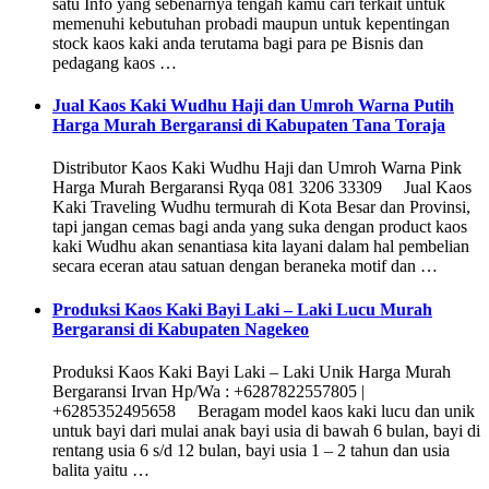
satu Info yang sebenarnya tengah kamu cari terkait untuk
memenuhi kebutuhan probadi maupun untuk kepentingan
stock kaos kaki anda terutama bagi para pe Bisnis dan
pedagang kaos …
Jual Kaos Kaki Wudhu Haji dan Umroh Warna Putih
Harga Murah Bergaransi di Kabupaten Tana Toraja
Distributor Kaos Kaki Wudhu Haji dan Umroh Warna Pink
Harga Murah Bergaransi Ryqa 081 3206 33309 Jual Kaos
Kaki Traveling Wudhu termurah di Kota Besar dan Provinsi,
tapi jangan cemas bagi anda yang suka dengan product kaos
kaki Wudhu akan senantiasa kita layani dalam hal pembelian
secara eceran atau satuan dengan beraneka motif dan …
Produksi Kaos Kaki Bayi Laki – Laki Lucu Murah
Bergaransi di Kabupaten Nagekeo
Produksi Kaos Kaki Bayi Laki – Laki Unik Harga Murah
Bergaransi Irvan Hp/Wa : +6287822557805 |
+6285352495658 Beragam model kaos kaki lucu dan unik
untuk bayi dari mulai anak bayi usia di bawah 6 bulan, bayi di
rentang usia 6 s/d 12 bulan, bayi usia 1 – 2 tahun dan usia
balita yaitu …