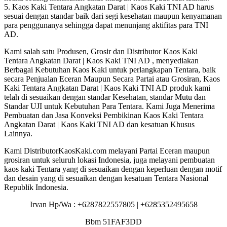
5. Kaos Kaki Tentara Angkatan Darat | Kaos Kaki TNI AD harus
sesuai dengan standar baik dari segi kesehatan maupun kenyamanan
para penggunanya sehingga dapat menunjang aktifitas para TNI
AD.
Kami salah satu Produsen, Grosir dan Distributor Kaos Kaki
Tentara Angkatan Darat | Kaos Kaki TNI AD , menyediakan
Berbagai Kebutuhan Kaos Kaki untuk perlangkapan Tentara, baik
secara Penjualan Eceran Maupun Secara Partai atau Grosiran, Kaos
Kaki Tentara Angkatan Darat | Kaos Kaki TNI AD produk kami
telah di sesuaikan dengan standar Kesehatan, standar Mutu dan
Standar UJI untuk Kebutuhan Para Tentara. Kami Juga Menerima
Pembuatan dan Jasa Konveksi Pembikinan Kaos Kaki Tentara
Angkatan Darat | Kaos Kaki TNI AD dan kesatuan Khusus
Lainnya.
Kami DistributorKaosKaki.com melayani Partai Eceran maupun
grosiran untuk seluruh lokasi Indonesia, juga melayani pembuatan
kaos kaki Tentara yang di sesuaikan dengan keperluan dengan motif
dan desain yang di sesuaikan dengan kesatuan Tentara Nasional
Republik Indonesia.
Irvan Hp/Wa : +6287822557805 | +6285352495658
Bbm 51FAF3DD