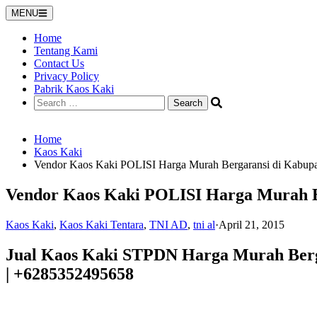
Skip
MENU
to
content
Home
Tentang Kami
Contact Us
Privacy Policy
Pabrik Kaos Kaki
Search
for:
Home
Kaos Kaki
Vendor Kaos Kaki POLISI Harga Murah Bergaransi di Kabupa
Vendor Kaos Kaki POLISI Harga Murah B
Kaos Kaki
,
Kaos Kaki Tentara
,
TNI AD
,
tni al
·
April 21, 2015
Jual Kaos Kaki STPDN Harga Murah Berg
| +6285352495658