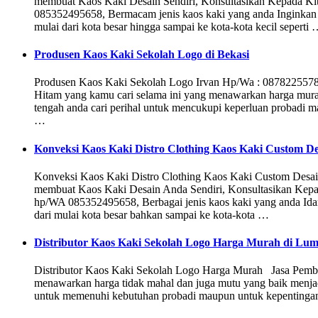
membuat Kaos Kaki Desain Sendiri, Konsultasikan Kepada K
085352495658, Bermacam jenis kaos kaki yang anda Inginkan
mulai dari kota besar hingga sampai ke kota-kota kecil seperti
Produsen Kaos Kaki Sekolah Logo di Bekasi
Produsen Kaos Kaki Sekolah Logo Irvan Hp/Wa : 0878225578
Hitam yang kamu cari selama ini yang menawarkan harga murah 
tengah anda cari perihal untuk mencukupi keperluan probadi m
…
Konveksi Kaos Kaki Distro Clothing Kaos Kaki Custom Des
Konveksi Kaos Kaki Distro Clothing Kaos Kaki Custom Desai
membuat Kaos Kaki Desain Anda Sendiri, Konsultasikan Kep
hp/WA 085352495658, Berbagai jenis kaos kaki yang anda Id
dari mulai kota besar bahkan sampai ke kota-kota …
Distributor Kaos Kaki Sekolah Logo Harga Murah di Lu
Distributor Kaos Kaki Sekolah Logo Harga Murah Jasa Pembua
menawarkan harga tidak mahal dan juga mutu yang baik menjadi
untuk memenuhi kebutuhan probadi maupun untuk kepentingan 