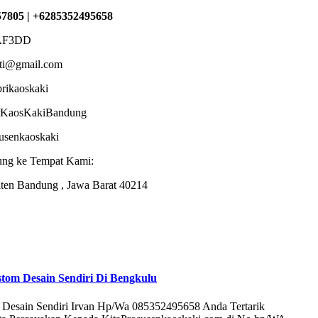
7805 | +6285352495658
AF3DD
sti@gmail.com
brikaoskaki
torKaosKakiBandung
dusenkaoskaki
ung ke Tempat Kami:
ten Bandung , Jawa Barat 40214
tom Desain Sendiri Di Bengkulu
 Desain Sendiri Irvan Hp/Wa 085352495658 Anda Tertarik