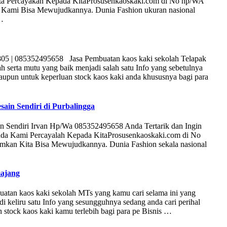
ita Percayakan Kepada KitaProsusenkaoskaki.com di No hp/WA
 Kami Bisa Mewujudkannya. Dunia Fashion ukuran nasional
 …
05 | 085352495658 Jasa Pembuatan kaos kaki sekolah Telapak
serta mutu yang baik menjadi salah satu Info yang sebetulnya
aupun untuk keperluan stock kaos kaki anda khususnya bagi para
ain Sendiri di Purbalingga
n Sendiri Irvan Hp/Wa 085352495658 Anda Tertarik dan Ingin
ada Kami Percayalah Kepada KitaProsusenkaoskaki.com di No
amkan Kita Bisa Mewujudkannya. Dunia Fashion sekala nasional
majang
tan kaos kaki sekolah MTs yang kamu cari selama ini yang
 keliru satu Info yang sesungguhnya sedang anda cari perihal
stock kaos kaki kamu terlebih bagi para pe Bisnis …