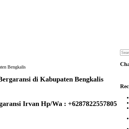
Sear
for:
Cha
ten Bengkalis
ergaransi di Kabupaten Bengkalis
Rec
aransi Irvan Hp/Wa : +6287822557805