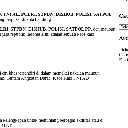
D, TNI AL, POLRI, STPDN, DISHUB, POLISI, SATPOL
Cat
ng berpusat di kota bandung
Cate
OLRI, STPDN, DISHUB, POLISI, SATPOL PP
, dan maupun
gara republik Indonesia ini adalah sebuah kaos kaki.
Arc
Arch
Copy
Kaki
 ciri khas tersendiri di dalam memakai pakaian maupun
 Kaki Tentara Angkatan Darat | Kaos Kaki TNI AD
n kelengkapan untuk menunjang berbagai aktifitas atau di
a (TNI).